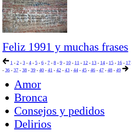
Feliz 1991 y muchas frases
1
-
2
-
3
-
4
-
5
-
6
-
7
-
8
-
9
-
10
-
11
-
12
-
13
-
14
-
15
-
16
-
17
-
36
-
37
-
38
-
39
-
40
-
41
-
42
-
43
-
44
-
45
-
46
-
47
-
48
-
49
Amor
Bronca
Consejos y pedidos
Delirios