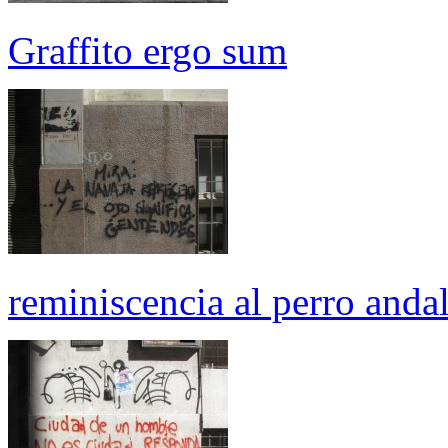
Graffito ergo sum
reminiscencia al perro anda