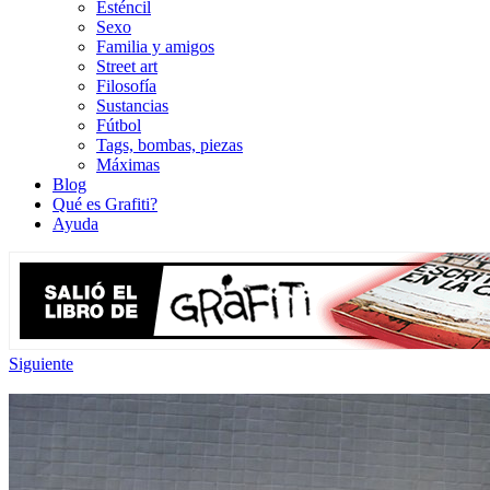
Esténcil
Sexo
Familia y amigos
Street art
Filosofía
Sustancias
Fútbol
Tags, bombas, piezas
Máximas
Blog
Qué es Grafiti?
Ayuda
Siguiente