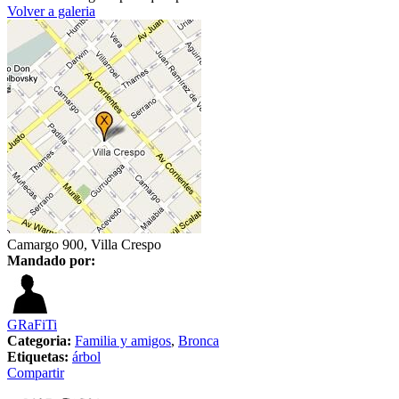
Volver a galeria
Camargo 900, Villa Crespo
Mandado por:
GRaFiTi
Categoria:
Familia y amigos
,
Bronca
Etiquetas:
árbol
Compartir