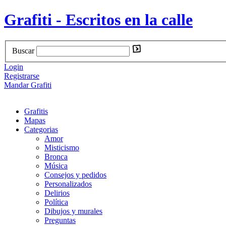
Grafiti - Escritos en la calle
Buscar
Login
Registrarse
Mandar Grafiti
Grafitis
Mapas
Categorias
Amor
Misticismo
Bronca
Música
Consejos y pedidos
Personalizados
Delirios
Política
Dibujos y murales
Preguntas