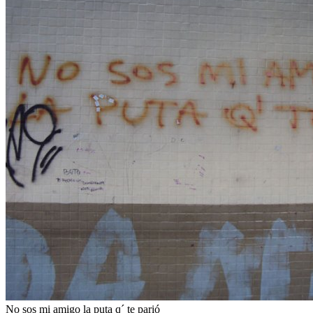
No sos mi amigo la puta q´ te parió