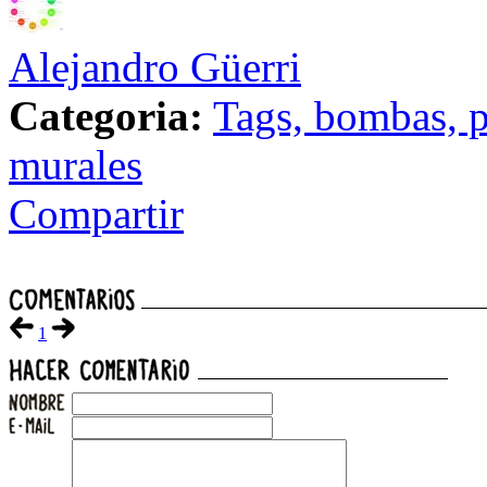
Alejandro Güerri
Categoria:
Tags, bombas, p
murales
Compartir
1