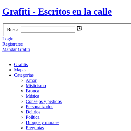
Grafiti - Escritos en la calle
Buscar
Login
Registrarse
Mandar Grafiti
Grafitis
Mapas
Categorias
Amor
Misticismo
Bronca
Música
Consejos y pedidos
Personalizados
Delirios
Política
Dibujos y murales
Preguntas