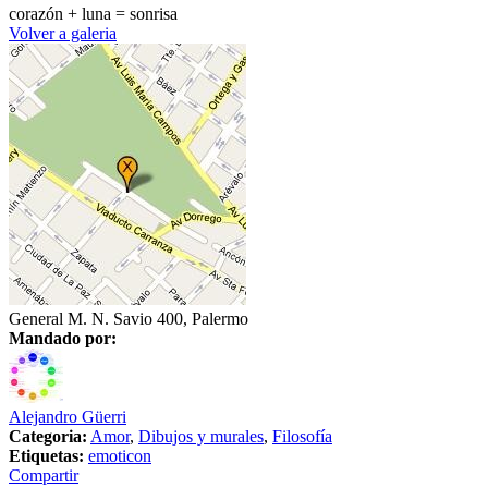
corazón + luna = sonrisa
Volver a galeria
General M. N. Savio 400, Palermo
Mandado por:
Alejandro Güerri
Categoria:
Amor
,
Dibujos y murales
,
Filosofía
Etiquetas:
emoticon
Compartir