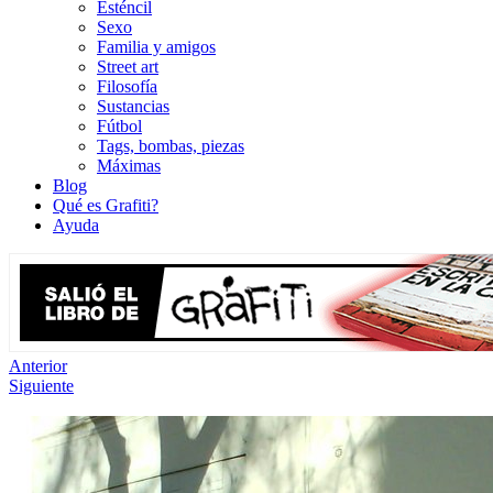
Esténcil
Sexo
Familia y amigos
Street art
Filosofía
Sustancias
Fútbol
Tags, bombas, piezas
Máximas
Blog
Qué es Grafiti?
Ayuda
Anterior
Siguiente