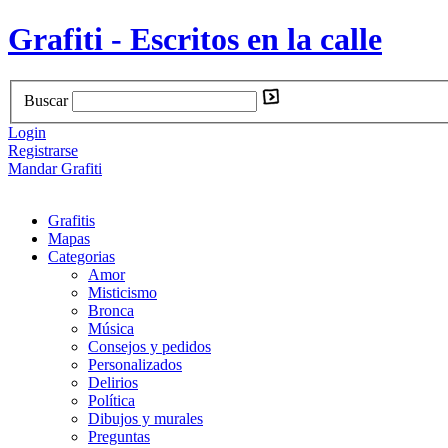
Grafiti - Escritos en la calle
Buscar
Login
Registrarse
Mandar Grafiti
Grafitis
Mapas
Categorias
Amor
Misticismo
Bronca
Música
Consejos y pedidos
Personalizados
Delirios
Política
Dibujos y murales
Preguntas