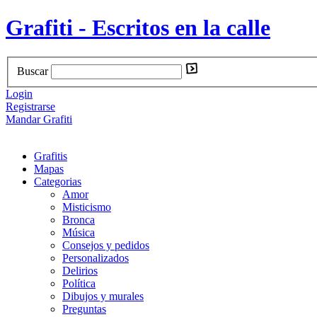
Grafiti - Escritos en la calle
Buscar
Login
Registrarse
Mandar Grafiti
Grafitis
Mapas
Categorias
Amor
Misticismo
Bronca
Música
Consejos y pedidos
Personalizados
Delirios
Política
Dibujos y murales
Preguntas