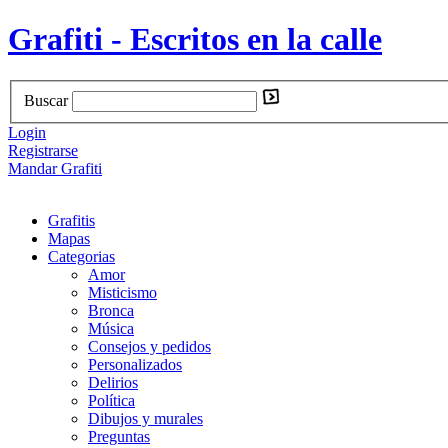
Grafiti - Escritos en la calle
Buscar
Login
Registrarse
Mandar Grafiti
Grafitis
Mapas
Categorias
Amor
Misticismo
Bronca
Música
Consejos y pedidos
Personalizados
Delirios
Política
Dibujos y murales
Preguntas