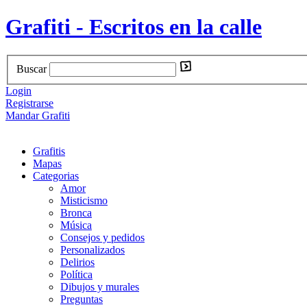
Grafiti - Escritos en la calle
Buscar
Login
Registrarse
Mandar Grafiti
Grafitis
Mapas
Categorias
Amor
Misticismo
Bronca
Música
Consejos y pedidos
Personalizados
Delirios
Política
Dibujos y murales
Preguntas