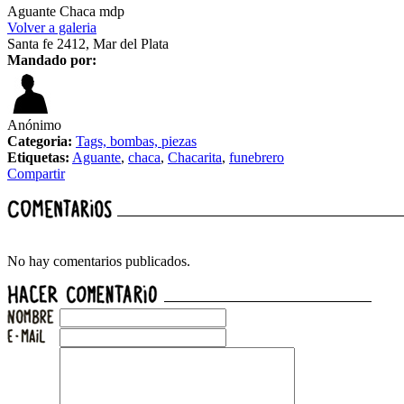
Aguante Chaca mdp
Volver a galeria
Santa fe 2412, Mar del Plata
Mandado por:
Anónimo
Categoria:
Tags, bombas, piezas
Etiquetas:
Aguante
,
chaca
,
Chacarita
,
funebrero
Compartir
No hay comentarios publicados.