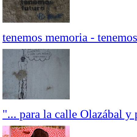
tenemos memoria - tenemos
"... para la calle Olazábal 