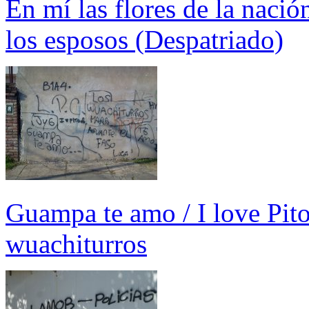
En mí las flores de la naci
los esposos (Despatriado)
Guampa te amo / I love Pito 
wuachiturros