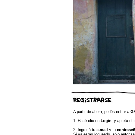
A partir de ahora, podés entrar a
GR
1- Hacé clic en
Login
, y apretá el
2- Ingresá tu
e-mail
y tu
contrase
Si ya estás logueado, sólo autoriz