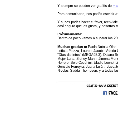
Y siempre se pueden ver grafitis de
mis
Para
comunicarte, nos pod
és
escribi
r
a
Y si nos podés hacer el favor, reenvia
casi seguro que les gusta, y nosotros 
Próximamente:
Dentro de poco vamos a superar los 200
Muchas gracias
a:
Paola Natalia Olari
Leticia Piazza, Laurent Jacobi, Valeri
"Días distintos" (MEGA98.3), Daiana S
Mujer Luna, Sidney Mann, Jimena Mendo
Herrero, Sole Cecchini, Eladio Leonel L
Gonzalo Ferreyra, Juana Luján, Buscatu
Nicolás Gadda Thompson, y a todas las 