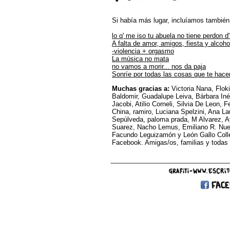
Si había más lugar, incluíamos también
lo q' me iso tu abuela no tiene perdon 
A falta de amor, amigos, fiesta y alcoho
-violencia + orgasmo
La música no mata
no vamos a morir... nos da paja
Sonríe por todas las cosas que te hacen
Muchas gracias a:
Victoria Nana, Floki
Baldomir, Guadalupe Leiva, Bárbara Iné
Jacobi, Atilio Corneli, Silvia De Leon, 
China, ramiro, Luciana Spelzini, Ana La
Sepúlveda, paloma prada, M Alvarez, Ay
Suarez, Nacho Lemus, Emiliano R. Nue
Facundo Leguizamón y León Gallo Colle
Facebook. Amigas/os, familias y todas