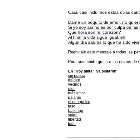
Casi, casi incluimos estas otras can
Dame un poquito de amor, no quiero
Si yo soy así no es por culpa de las 
Qué hora son mi corazón?
Al final la vida sigue igual, eh!
Algún día sabrás lo que ha sido viv
Reenviale este mensaje a todas las per
Para suscribirte gratis a los envíos de
En "Hoy pinta", ya pintaron:
sin policía
música
vecinos
ojos
más amor
pájaros
el ortográfico
faso
bailongo
safari
libertad
todo