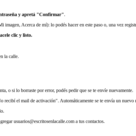
ontraseña y apretá "Confirmar"
.
i imagen, Acerca de mí): lo podés hacer en este paso o, una vez registra
ele clic y listo.
.
n la calle.
nta, o si lo borraste por error, podés pedir que se te envíe nuevamente.
o recibí el mail de activación". Automáticamente se te envía un nuevo 
do.
regar usuarios@escritosenlacalle.com a tus contactos.