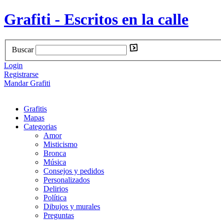
Grafiti - Escritos en la calle
Buscar
Login
Registrarse
Mandar Grafiti
Grafitis
Mapas
Categorias
Amor
Misticismo
Bronca
Música
Consejos y pedidos
Personalizados
Delirios
Política
Dibujos y murales
Preguntas