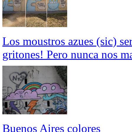
Los moustros azues (sic) s
gritones! Pero nunca nos m
Buenos Aires colores