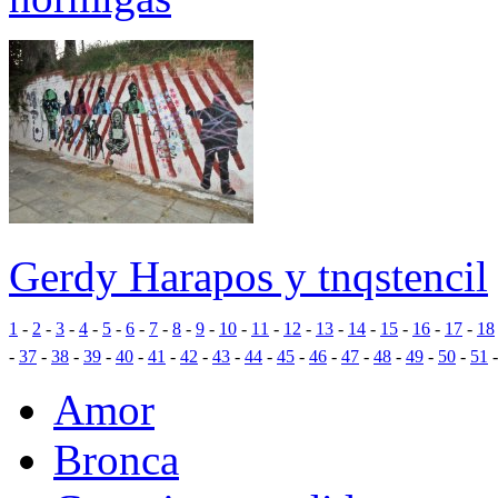
Gerdy Harapos y tnqstencil
1
-
2
-
3
-
4
-
5
-
6
-
7
-
8
-
9
-
10
-
11
-
12
-
13
-
14
-
15
-
16
-
17
-
18
-
37
-
38
-
39
-
40
-
41
-
42
-
43
-
44
-
45
-
46
-
47
-
48
-
49
-
50
-
51
Amor
Bronca