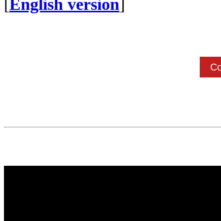
[
English version
]
Co