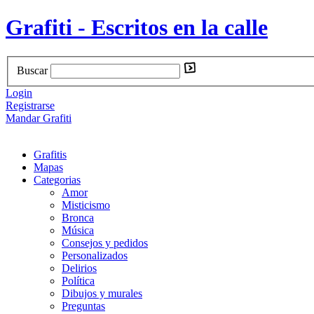
Grafiti - Escritos en la calle
Buscar
Login
Registrarse
Mandar Grafiti
Grafitis
Mapas
Categorias
Amor
Misticismo
Bronca
Música
Consejos y pedidos
Personalizados
Delirios
Política
Dibujos y murales
Preguntas