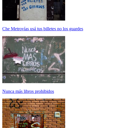
Che Metrovías usá tus billetes no los guardes
Nunca más libros prohibidos