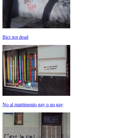
Bici not dead
No al matrimonio gay o no gay