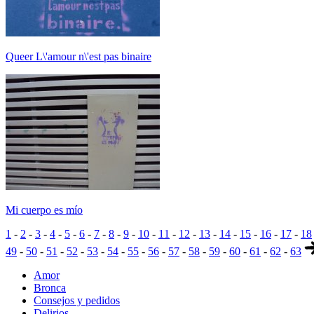
Queer L\'amour n\'est pas binaire
Mi cuerpo es mío
1
-
2
-
3
-
4
-
5
-
6
-
7
-
8
-
9
-
10
-
11
-
12
-
13
-
14
-
15
-
16
-
17
-
18
49
-
50
-
51
-
52
-
53
-
54
-
55
-
56
-
57
-
58
-
59
-
60
-
61
-
62
-
63
Amor
Bronca
Consejos y pedidos
Delirios