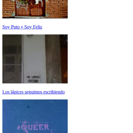
Soy Puto y Soy Feliz
Los lápices seguimos escribiendo