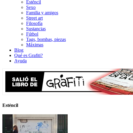
Esténcil
Sexo
Familia y amigos
Street art
Filosofía
Sustancias
Fútbol
Tags, bombas, piezas
Máximas
Blog
Qué es Grafiti?
Ayuda
Esténcil