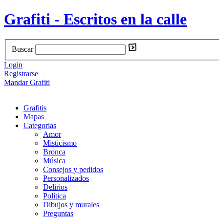
Grafiti - Escritos en la calle
Buscar
Login
Registrarse
Mandar Grafiti
Grafitis
Mapas
Categorias
Amor
Misticismo
Bronca
Música
Consejos y pedidos
Personalizados
Delirios
Política
Dibujos y murales
Preguntas