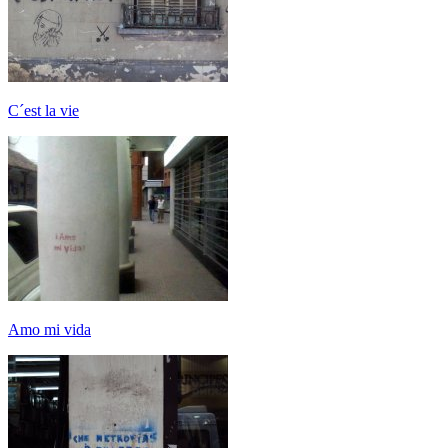
C´est la vie
Amo mi vida