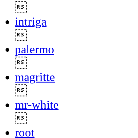

intriga

palermo

magritte

mr-white

root