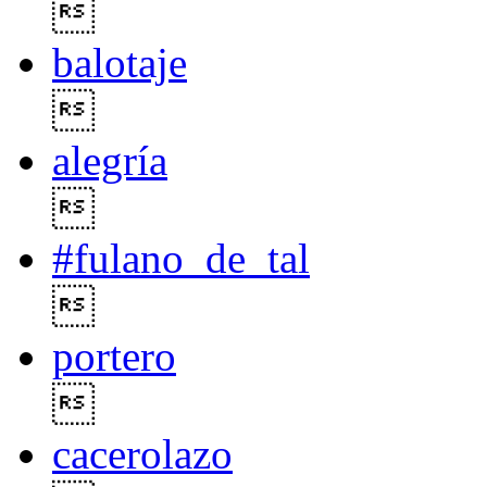

balotaje

alegría

#fulano_de_tal

portero

cacerolazo