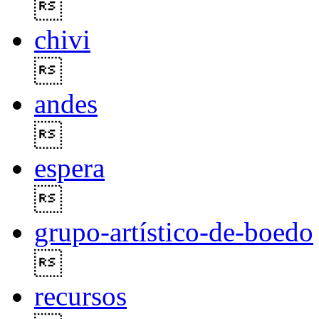

chivi

andes

espera

grupo-artístico-de-boedo

recursos