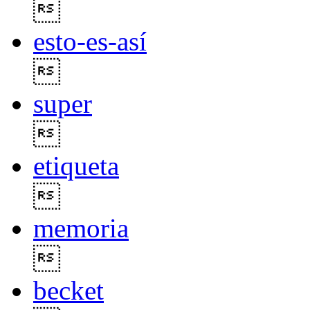

esto-es-así

super

etiqueta

memoria

becket