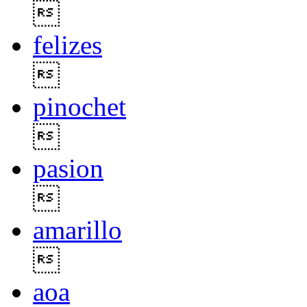

felizes

pinochet

pasion

amarillo

aoa