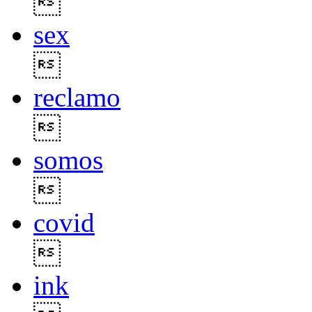

sex

reclamo

somos

covid

ink