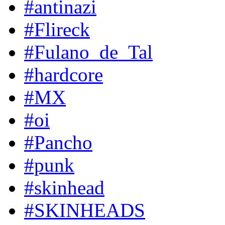
#antinazi
#Flireck
#Fulano_de_Tal
#hardcore
#MX
#oi
#Pancho
#punk
#skinhead
#SKINHEADS