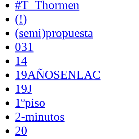
#T_Thormen
(!)
(semi)propuesta
031
14
19AÑOSENLAC
19J
1ºpiso
2-minutos
20