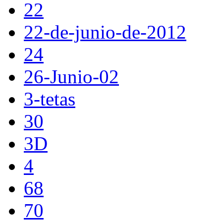
22
22-de-junio-de-2012
24
26-Junio-02
3-tetas
30
3D
4
68
70