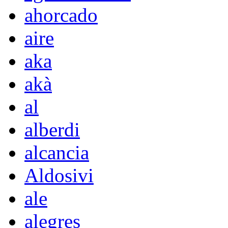
ahorcado
aire
aka
akà
al
alberdi
alcancia
Aldosivi
ale
alegres