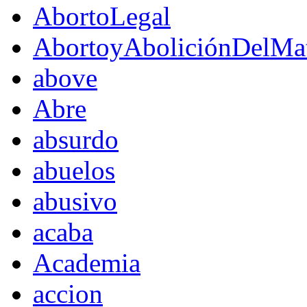
AbortoLegal
AbortoyAboliciónDelMat
above
Abre
absurdo
abuelos
abusivo
acaba
Academia
accion