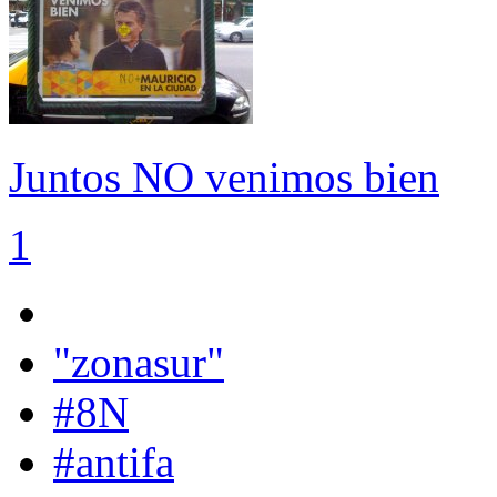
Juntos NO venimos bien
1
"zonasur"
#8N
#antifa