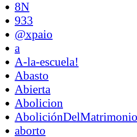
8N
933
@xpaio
a
A-la-escuela!
Abasto
Abierta
Abolicion
AboliciónDelMatrimoni
aborto