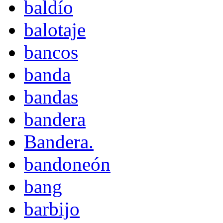
baldío
balotaje
bancos
banda
bandas
bandera
Bandera.
bandoneón
bang
barbijo