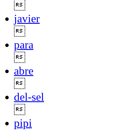

javier

para

abre

del-sel

pipi