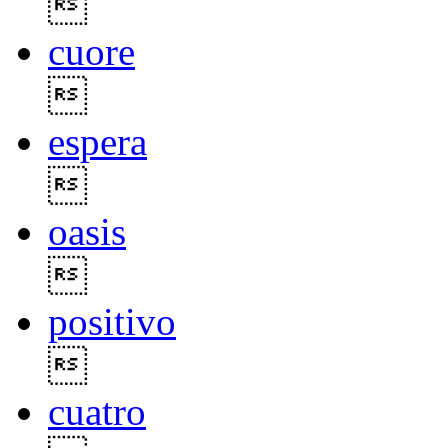

cuore

espera

oasis

positivo

cuatro