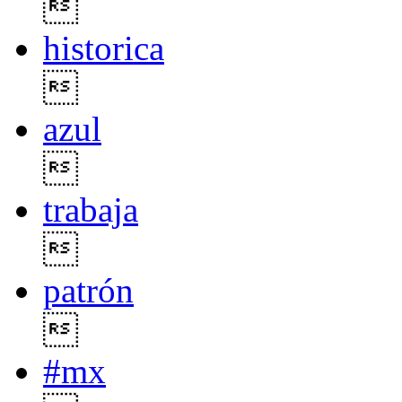

historica

azul

trabaja

patrón

#mx