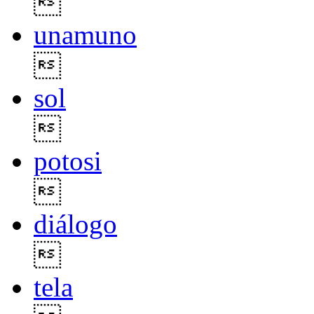

unamuno

sol

potosi

diálogo

tela