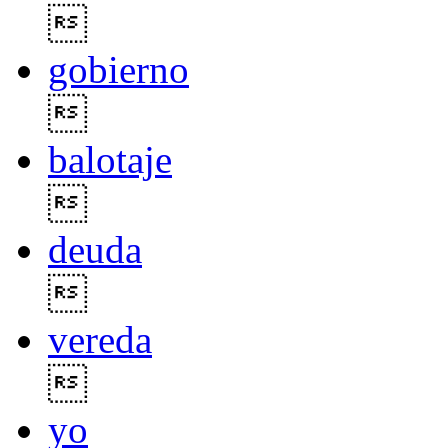

gobierno

balotaje

deuda

vereda

yo