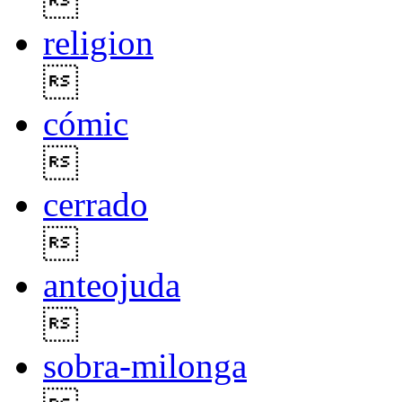

religion

cómic

cerrado

anteojuda

sobra-milonga