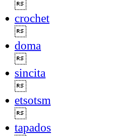

crochet

doma

sincita

etsotsm

tapados