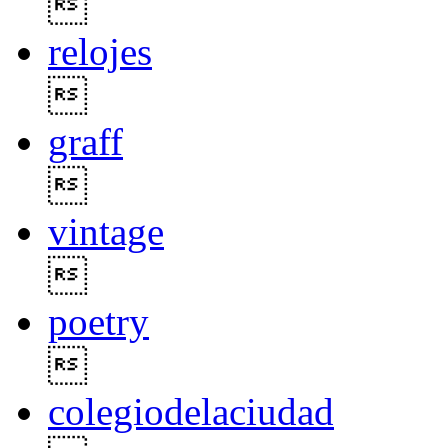

relojes

graff

vintage

poetry

colegiodelaciudad