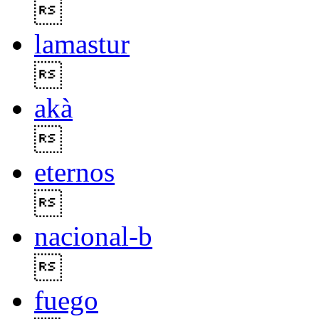

lamastur

akà

eternos

nacional-b

fuego