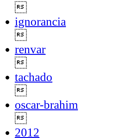

ignorancia

renvar

tachado

oscar-brahim

2012