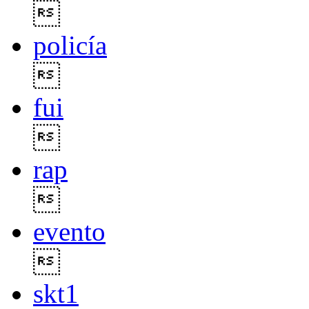

policía

fui

rap

evento

skt1