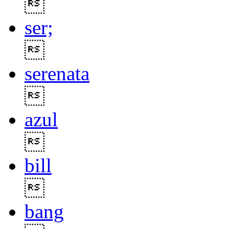

ser;

serenata

azul

bill

bang