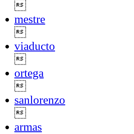

mestre

viaducto

ortega

sanlorenzo

armas