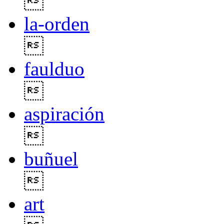

la-orden

faulduo

aspiración

buñuel

art