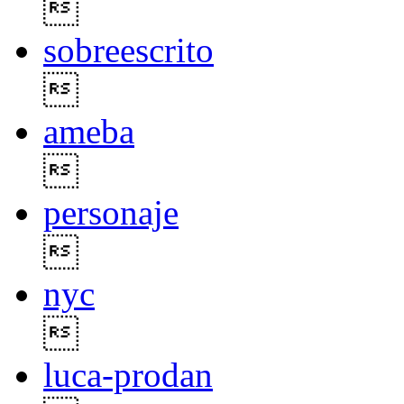

sobreescrito

ameba

personaje

nyc

luca-prodan