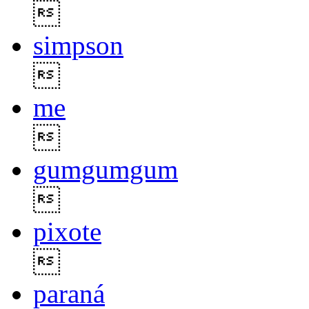

simpson

me

gumgumgum

pixote

paraná