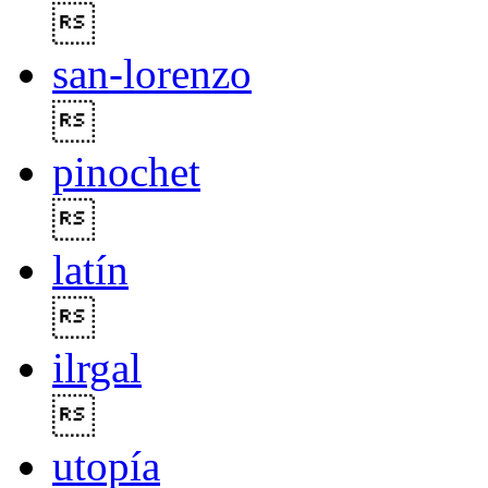

san-lorenzo

pinochet

latín

ilrgal

utopía