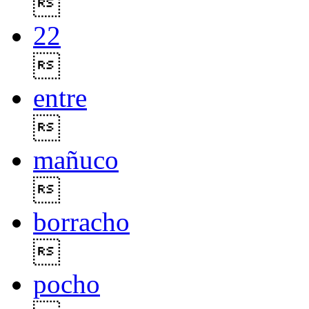

22

entre

mañuco

borracho

pocho