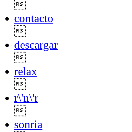

contacto

descargar

relax

r\'n\'r

sonria