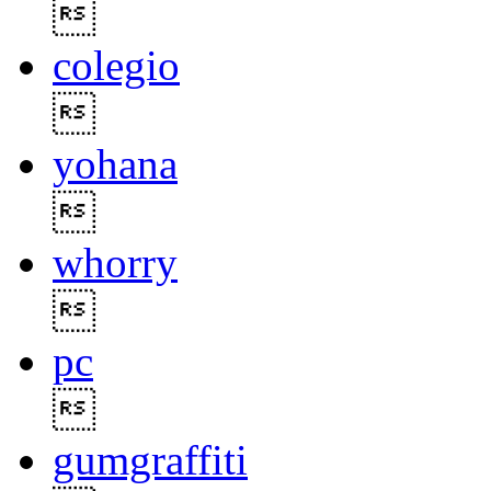

colegio

yohana

whorry

pc

gumgraffiti