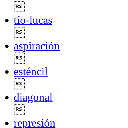

tío-lucas

aspiración

esténcil

diagonal

represión