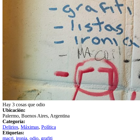
Hay 3 cosas que odio
Ubicación:
Palermo, Buenos Aires, Argentina
Categoría:
Delirios
,
Máximas
,
Política
Etiquetas:
macri
,
ironia
,
odio
,
grafiti