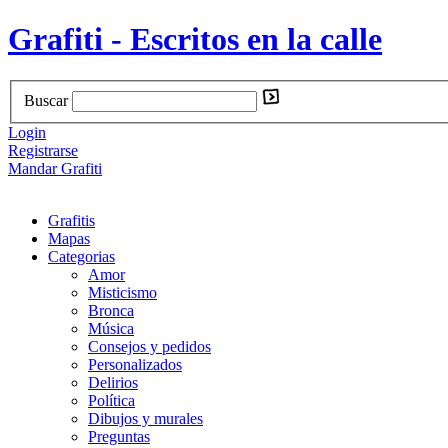
Grafiti - Escritos en la calle
Buscar
Login
Registrarse
Mandar Grafiti
Grafitis
Mapas
Categorias
Amor
Misticismo
Bronca
Música
Consejos y pedidos
Personalizados
Delirios
Política
Dibujos y murales
Preguntas