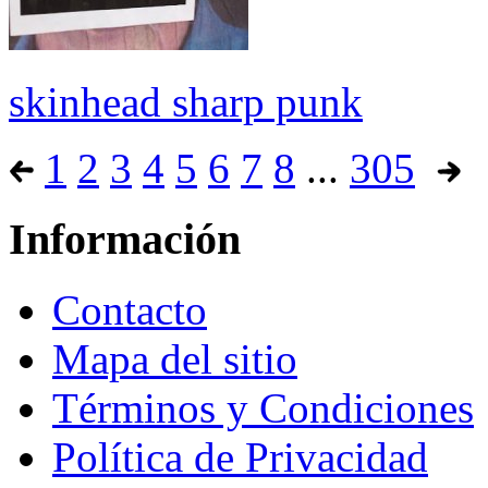
skinhead sharp punk
1
2
3
4
5
6
7
8
...
305
Información
Contacto
Mapa del sitio
Términos y Condiciones
Política de Privacidad