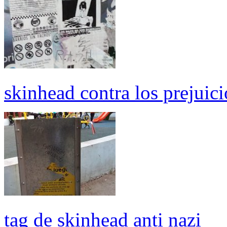
skinhead contra los prejuici
tag de skinhead anti nazi