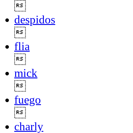

despidos

flia

mick

fuego

charly