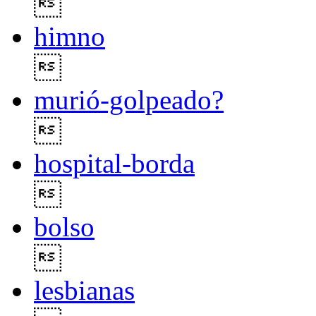

himno

murió-golpeado?

hospital-borda

bolso

lesbianas