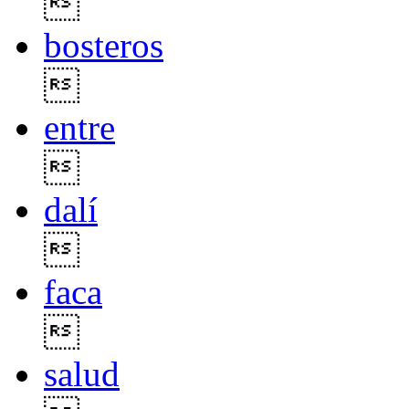

bosteros

entre

dalí

faca

salud