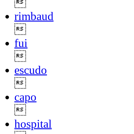

rimbaud

fui

escudo

capo

hospital