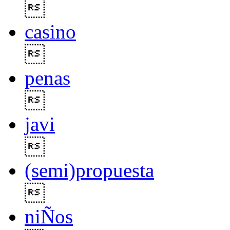

casino

penas

javi

(semi)propuesta

niÑos