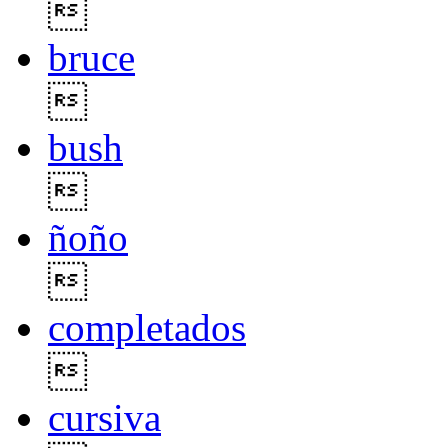

bruce

bush

ñoño

completados

cursiva