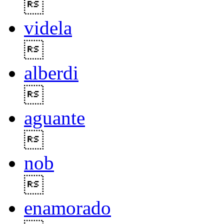

videla

alberdi

aguante

nob

enamorado