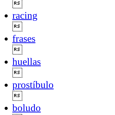

racing

frases

huellas

prostíbulo

boludo