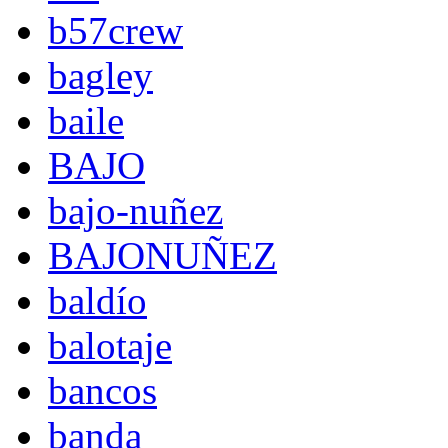
b57crew
bagley
baile
BAJO
bajo-nuñez
BAJONUÑEZ
baldío
balotaje
bancos
banda