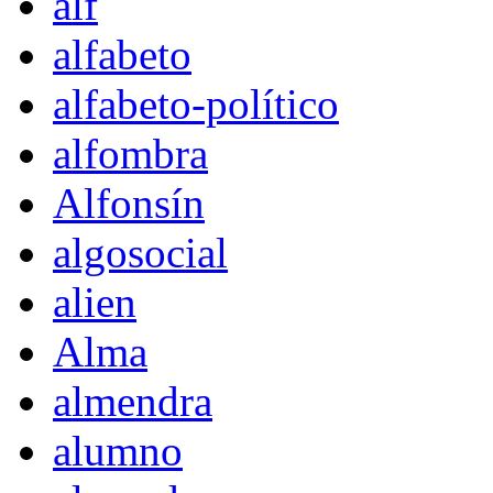
alf
alfabeto
alfabeto-político
alfombra
Alfonsín
algosocial
alien
Alma
almendra
alumno