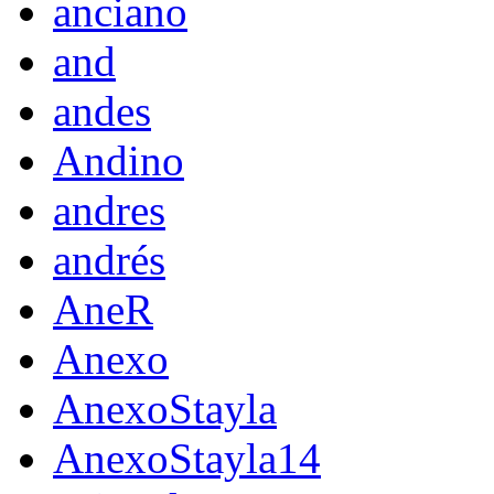
anciano
and
andes
Andino
andres
andrés
AneR
Anexo
AnexoStayla
AnexoStayla14