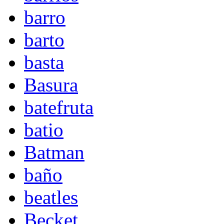
barro
barto
basta
Basura
batefruta
batio
Batman
baño
beatles
Becket