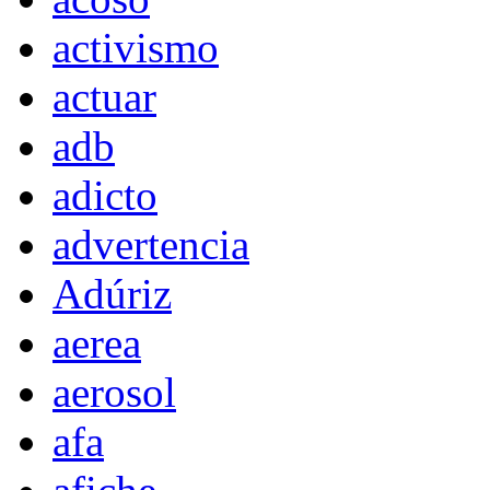
activismo
actuar
adb
adicto
advertencia
Adúriz
aerea
aerosol
afa