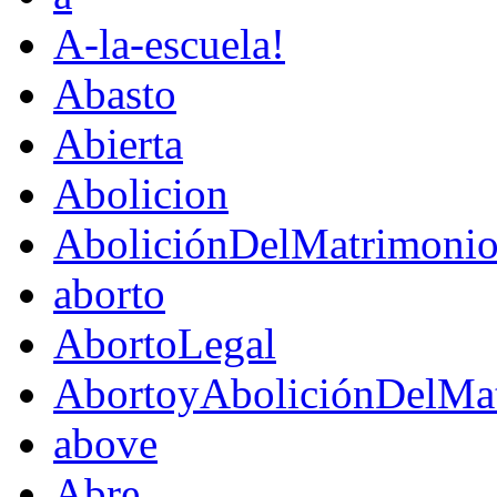
A-la-escuela!
Abasto
Abierta
Abolicion
AboliciónDelMatrimoni
aborto
AbortoLegal
AbortoyAboliciónDelMat
above
Abre