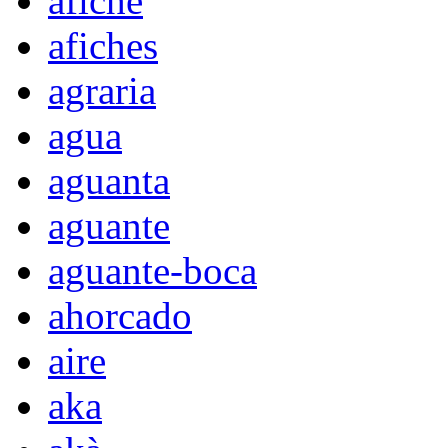
afiche
afiches
agraria
agua
aguanta
aguante
aguante-boca
ahorcado
aire
aka