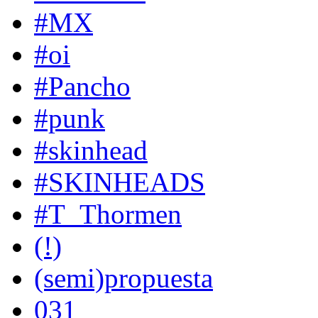
#MX
#oi
#Pancho
#punk
#skinhead
#SKINHEADS
#T_Thormen
(!)
(semi)propuesta
031