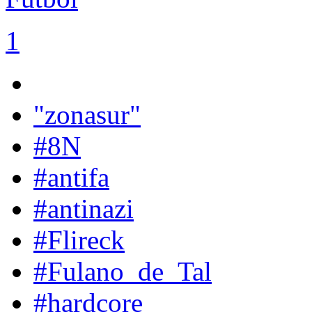
1
"zonasur"
#8N
#antifa
#antinazi
#Flireck
#Fulano_de_Tal
#hardcore