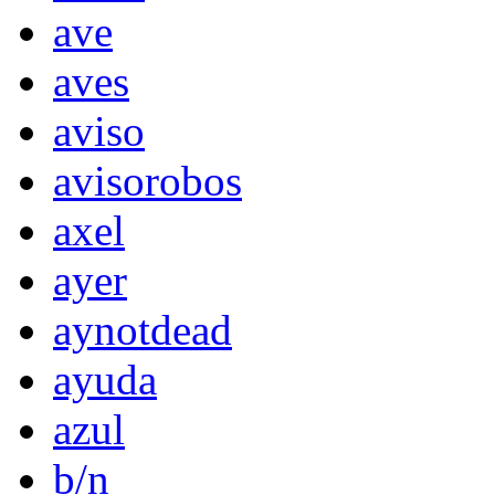
ave
aves
aviso
avisorobos
axel
ayer
aynotdead
ayuda
azul
b/n