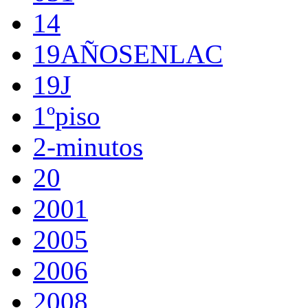
14
19AÑOSENLAC
19J
1ºpiso
2-minutos
20
2001
2005
2006
2008