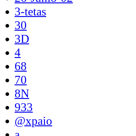
3-tetas
30
3D
4
68
70
8N
933
@xpaio
a