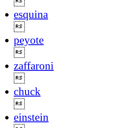

esquina

peyote

zaffaroni

chuck

einstein