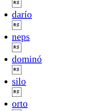

darío

neps

dominó

silo

orto