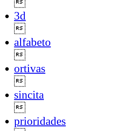

3d

alfabeto

ortivas

sincita

prioridades