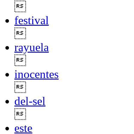

festival

rayuela

inocentes

del-sel

este