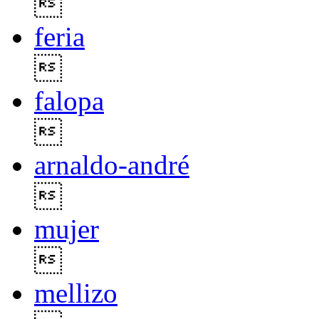

feria

falopa

arnaldo-andré

mujer

mellizo