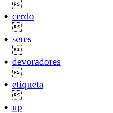

cerdo

seres

devoradores

etiqueta

up