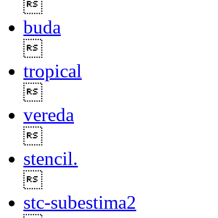

buda

tropical

vereda

stencil.

stc-subestima2