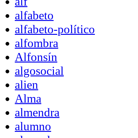
alf
alfabeto
alfabeto-político
alfombra
Alfonsín
algosocial
alien
Alma
almendra
alumno