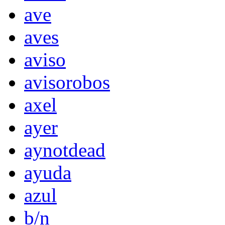
ave
aves
aviso
avisorobos
axel
ayer
aynotdead
ayuda
azul
b/n