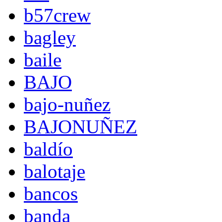
b57crew
bagley
baile
BAJO
bajo-nuñez
BAJONUÑEZ
baldío
balotaje
bancos
banda