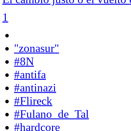
1
"zonasur"
#8N
#antifa
#antinazi
#Flireck
#Fulano_de_Tal
#hardcore