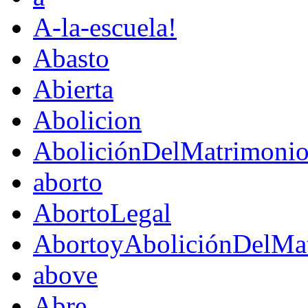
A-la-escuela!
Abasto
Abierta
Abolicion
AboliciónDelMatrimoni
aborto
AbortoLegal
AbortoyAboliciónDelMat
above
Abre