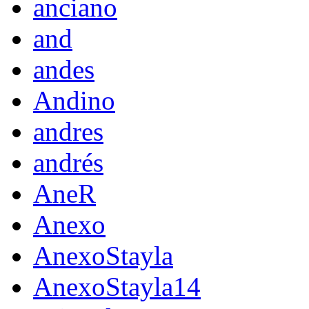
anciano
and
andes
Andino
andres
andrés
AneR
Anexo
AnexoStayla
AnexoStayla14