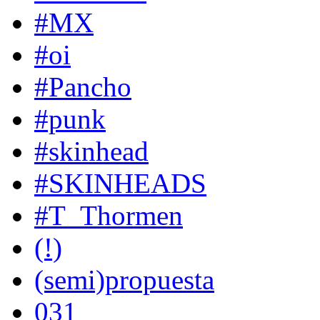
#MX
#oi
#Pancho
#punk
#skinhead
#SKINHEADS
#T_Thormen
(!)
(semi)propuesta
031