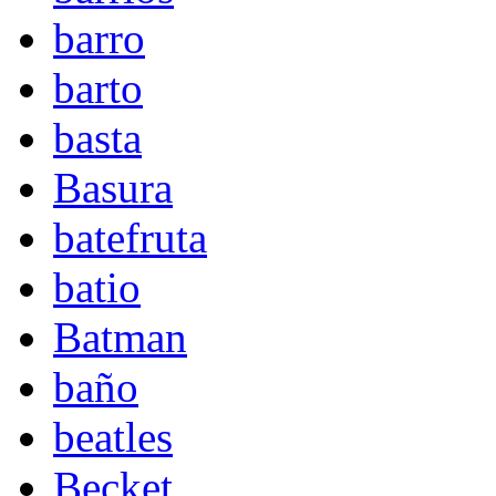
barro
barto
basta
Basura
batefruta
batio
Batman
baño
beatles
Becket