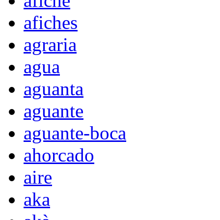
afiche
afiches
agraria
agua
aguanta
aguante
aguante-boca
ahorcado
aire
aka