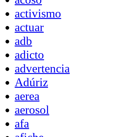
activismo
actuar
adb
adicto
advertencia
Adúriz
aerea
aerosol
afa