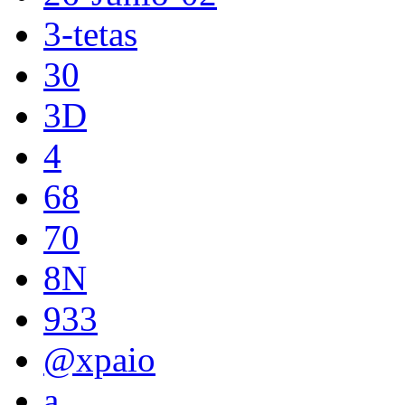
3-tetas
30
3D
4
68
70
8N
933
@xpaio
a