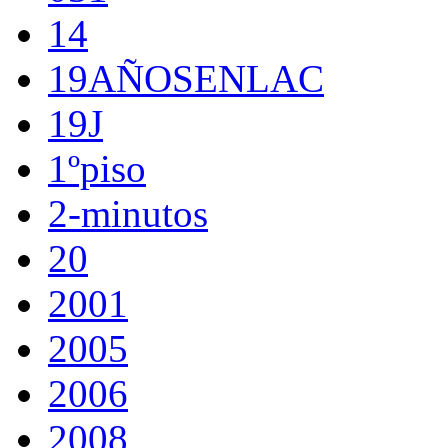
14
19AÑOSENLAC
19J
1ºpiso
2-minutos
20
2001
2005
2006
2008