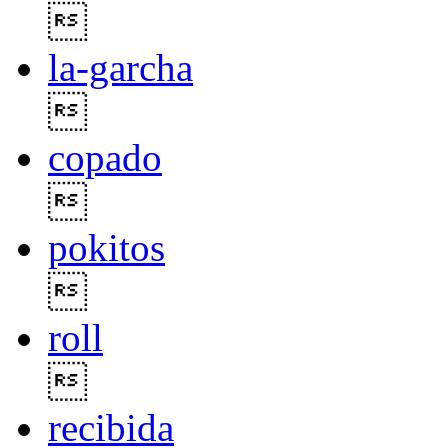

la-garcha

copado

pokitos

roll

recibida