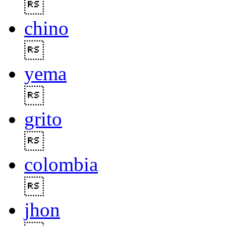

chino

yema

grito

colombia

jhon