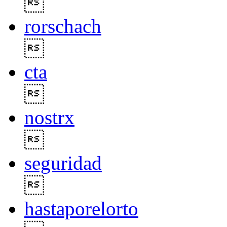

rorschach

cta

nostrx

seguridad

hastaporelorto