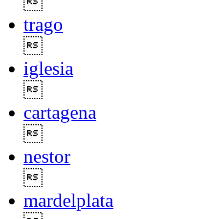

trago

iglesia

cartagena

nestor

mardelplata