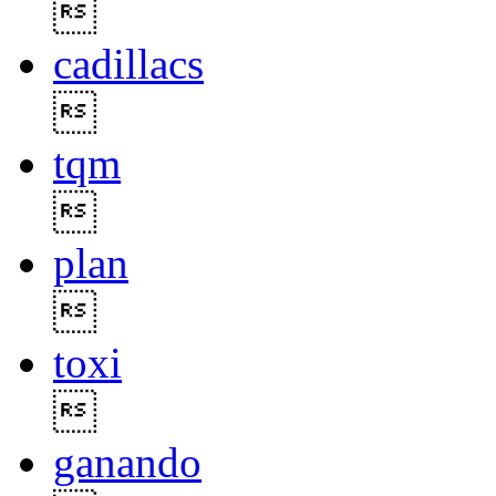

cadillacs

tqm

plan

toxi

ganando