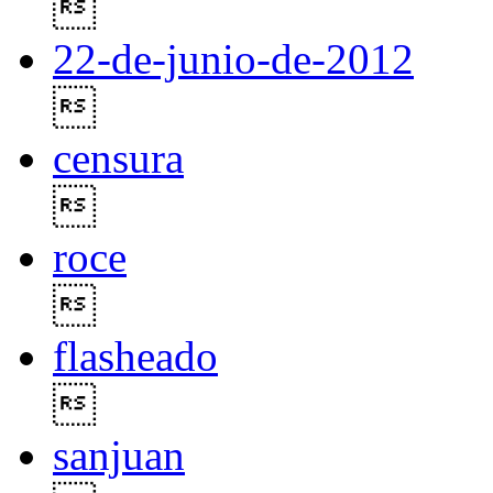

22-de-junio-de-2012

censura

roce

flasheado

sanjuan