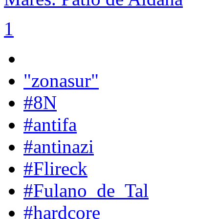
1
"zonasur"
#8N
#antifa
#antinazi
#Flireck
#Fulano_de_Tal
#hardcore