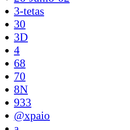
3-tetas
30
3D
4
68
70
8N
933
@xpaio
a