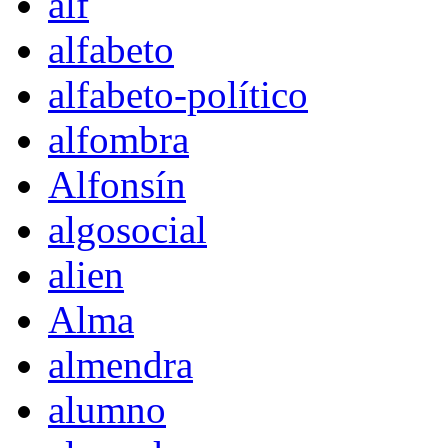
alf
alfabeto
alfabeto-político
alfombra
Alfonsín
algosocial
alien
Alma
almendra
alumno