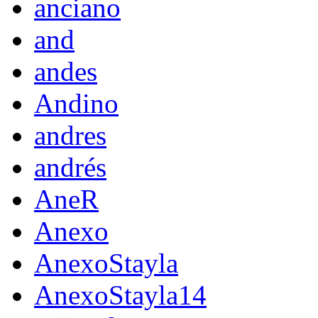
anciano
and
andes
Andino
andres
andrés
AneR
Anexo
AnexoStayla
AnexoStayla14