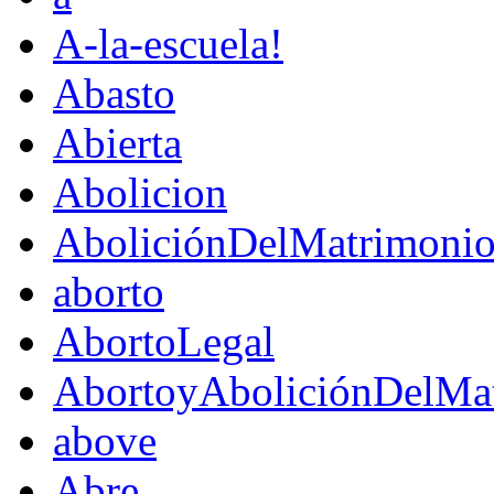
A-la-escuela!
Abasto
Abierta
Abolicion
AboliciónDelMatrimoni
aborto
AbortoLegal
AbortoyAboliciónDelMat
above
Abre