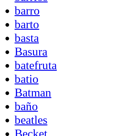
barro
barto
basta
Basura
batefruta
batio
Batman
baño
beatles
Becket