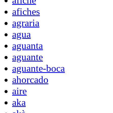
afiche
afiches
agraria
agua
aguanta
aguante
aguante-boca
ahorcado
aire
aka