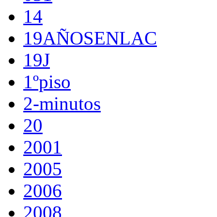
14
19AÑOSENLAC
19J
1ºpiso
2-minutos
20
2001
2005
2006
2008