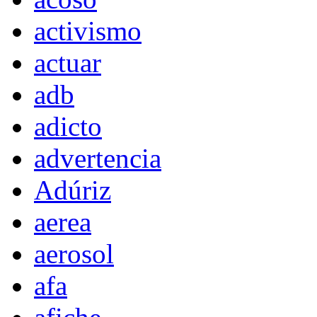
activismo
actuar
adb
adicto
advertencia
Adúriz
aerea
aerosol
afa