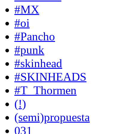
#MX
#oi
#Pancho
#punk
#skinhead
#SKINHEADS
#T_Thormen
(!)
(semi)propuesta
031