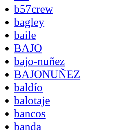
b57crew
bagley
baile
BAJO
bajo-nuñez
BAJONUÑEZ
baldío
balotaje
bancos
banda