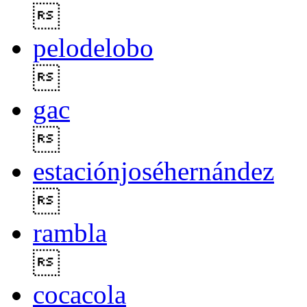

pelodelobo

gac

estaciónjoséhernández

rambla

cocacola