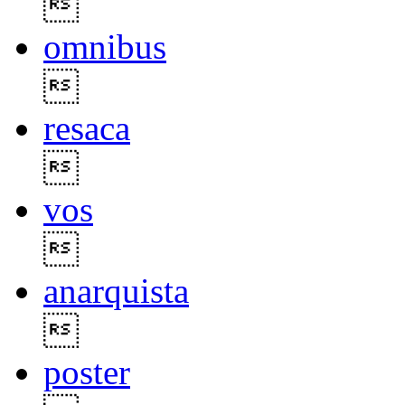

omnibus

resaca

vos

anarquista

poster