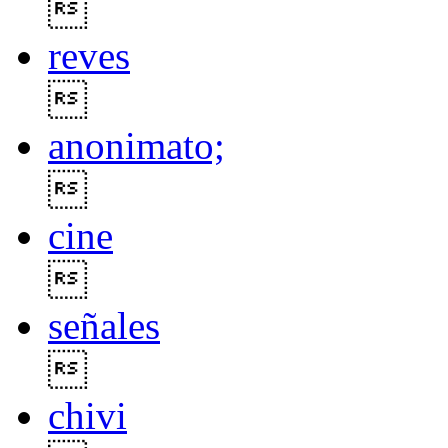

reves

anonimato;

cine

señales

chivi