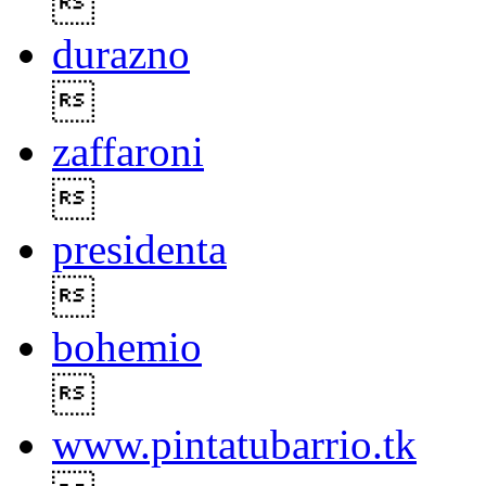

durazno

zaffaroni

presidenta

bohemio

www.pintatubarrio.tk