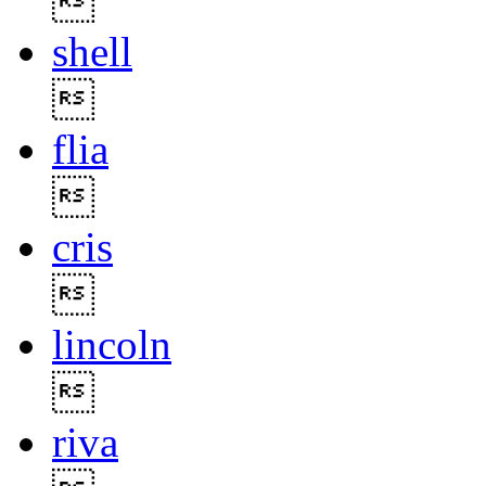

shell

flia

cris

lincoln

riva