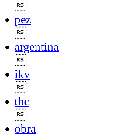

pez

argentina

ikv

thc

obra