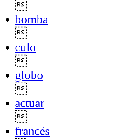

bomba

culo

globo

actuar

francés