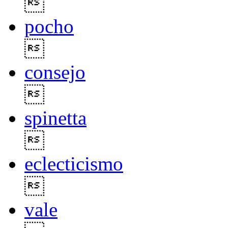

pocho

consejo

spinetta

eclecticismo

vale