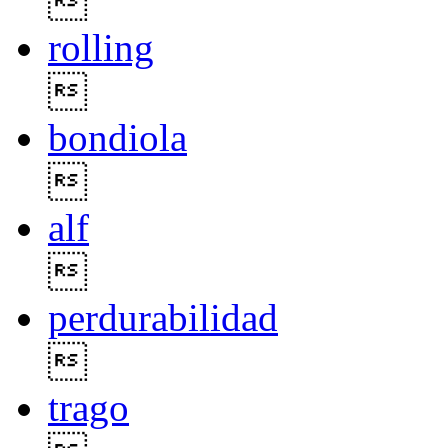

rolling

bondiola

alf

perdurabilidad

trago