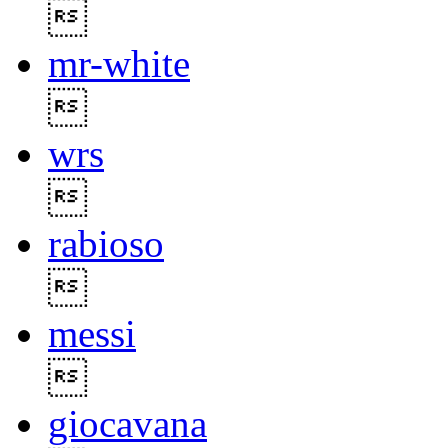

mr-white

wrs

rabioso

messi

giocavana