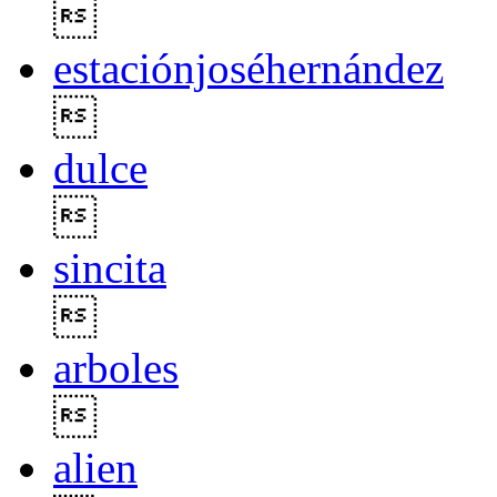

estaciónjoséhernández

dulce

sincita

arboles

alien