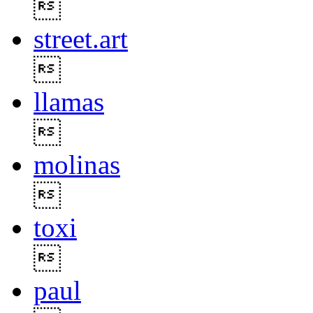

street.art

llamas

molinas

toxi

paul