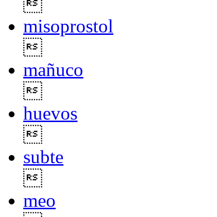

misoprostol

mañuco

huevos

subte

meo