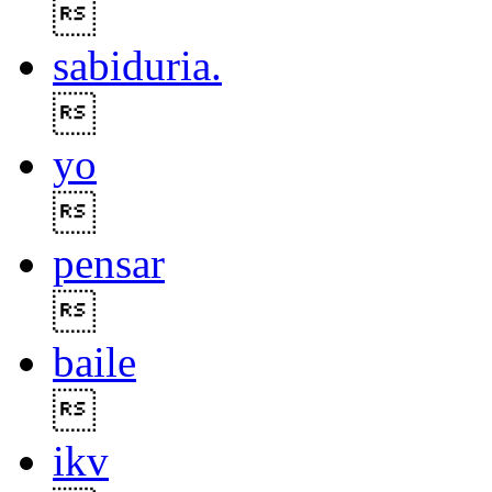

sabiduria.

yo

pensar

baile

ikv