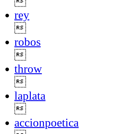

rey

robos

throw

laplata

accionpoetica