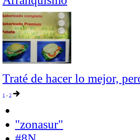
Traté de hacer lo mejor, per
1
-
2
"zonasur"
#8N