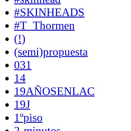
#SKINHEADS
#T_Thormen
(!)
(semi)propuesta
031
14
19AÑOSENLAC
19J
1ºpiso
2-minutos