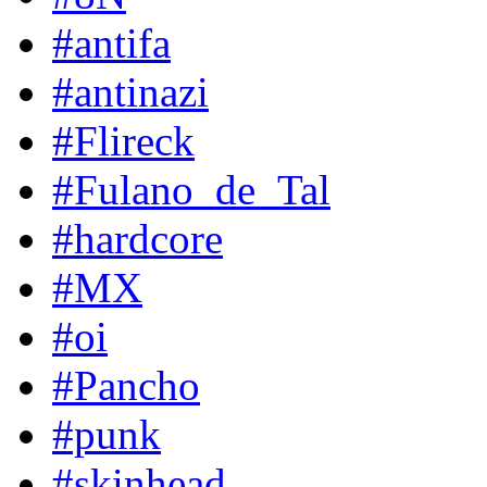
#antifa
#antinazi
#Flireck
#Fulano_de_Tal
#hardcore
#MX
#oi
#Pancho
#punk
#skinhead