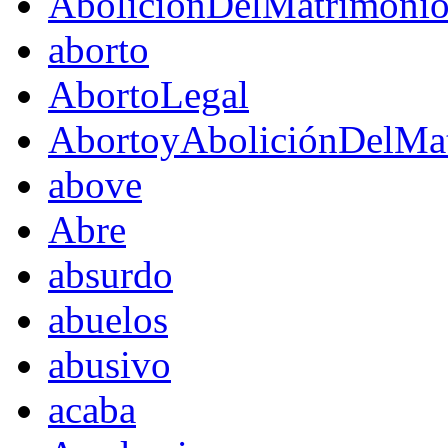
AboliciónDelMatrimoni
aborto
AbortoLegal
AbortoyAboliciónDelMat
above
Abre
absurdo
abuelos
abusivo
acaba