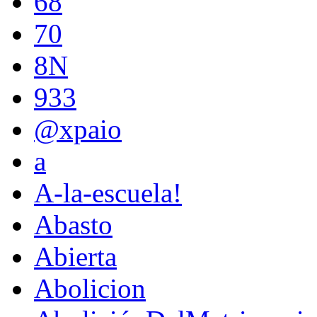
68
70
8N
933
@xpaio
a
A-la-escuela!
Abasto
Abierta
Abolicion