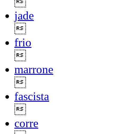

jade

frio

marrone

fascista

corre