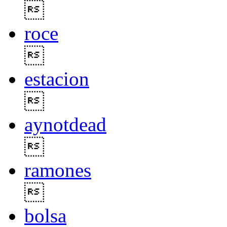

roce

estacion

aynotdead

ramones

bolsa