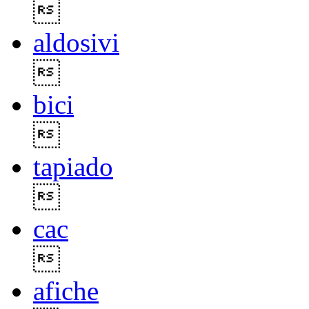

aldosivi

bici

tapiado

cac

afiche