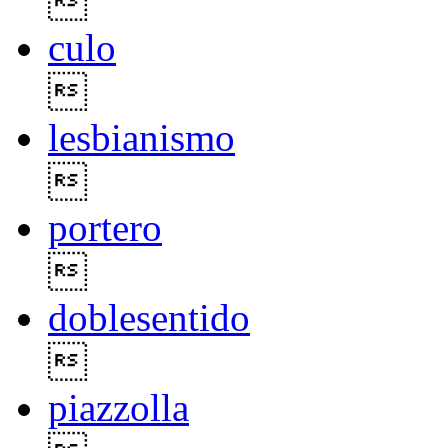

culo

lesbianismo

portero

doblesentido

piazzolla