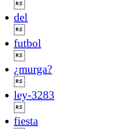

del

futbol

¿murga?

ley-3283

fiesta