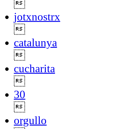

jotxnostrx

catalunya

cucharita

30

orgullo