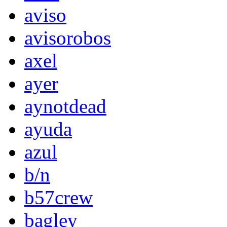
aviso
avisorobos
axel
ayer
aynotdead
ayuda
azul
b/n
b57crew
bagley