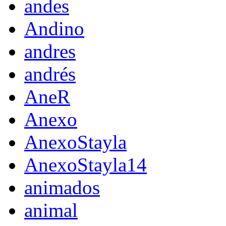
andes
Andino
andres
andrés
AneR
Anexo
AnexoStayla
AnexoStayla14
animados
animal