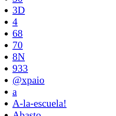
3D
4
68
70
8N
933
@xpaio
a
A-la-escuela!
Abasto