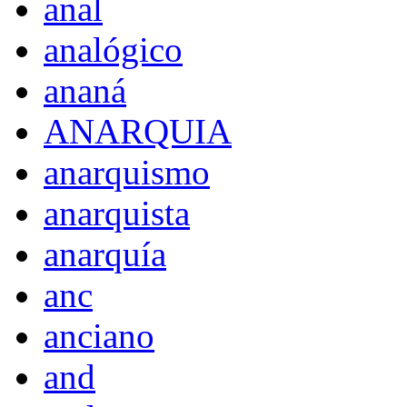
anal
analógico
ananá
ANARQUIA
anarquismo
anarquista
anarquía
anc
anciano
and