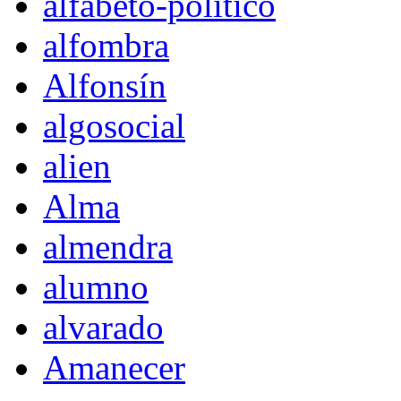
alfabeto-político
alfombra
Alfonsín
algosocial
alien
Alma
almendra
alumno
alvarado
Amanecer