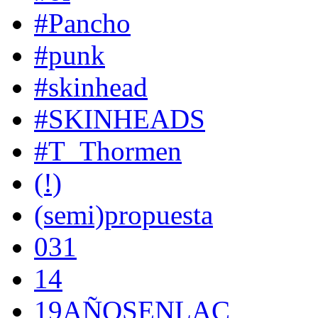
#Pancho
#punk
#skinhead
#SKINHEADS
#T_Thormen
(!)
(semi)propuesta
031
14
19AÑOSENLAC