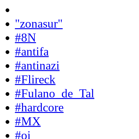
"zonasur"
#8N
#antifa
#antinazi
#Flireck
#Fulano_de_Tal
#hardcore
#MX
#oi