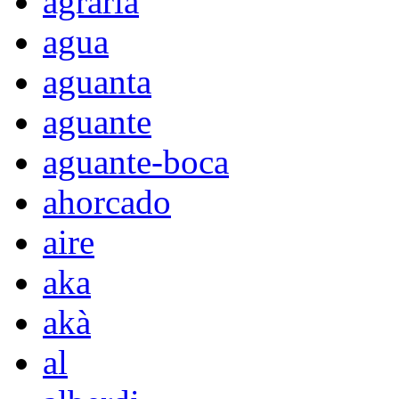
agraria
agua
aguanta
aguante
aguante-boca
ahorcado
aire
aka
akà
al