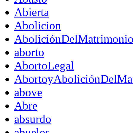
Abierta
Abolicion
AboliciónDelMatrimoni
aborto
AbortoLegal
AbortoyAboliciónDelMat
above
Abre
absurdo
abuelos