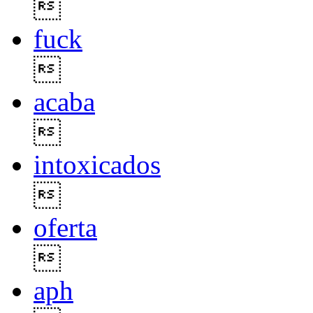

fuck

acaba

intoxicados

oferta

aph