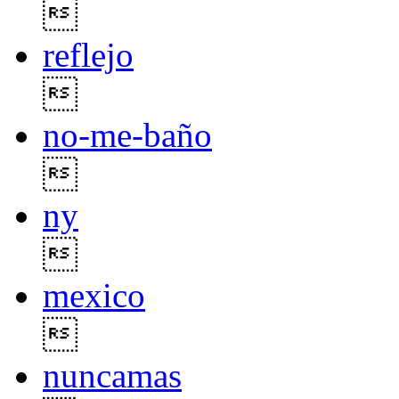

reflejo

no-me-baño

ny

mexico

nuncamas