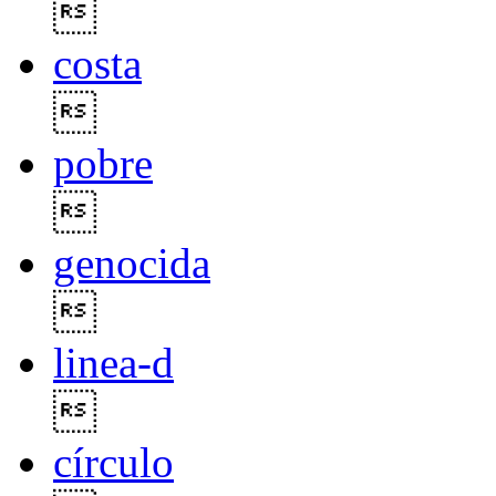

costa

pobre

genocida

linea-d

círculo