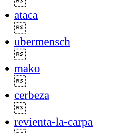

ataca

ubermensch

mako

cerbeza

revienta-la-carpa