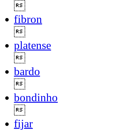

fibron

platense

bardo

bondinho

fijar