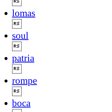

lomas

soul

patria

rompe

boca