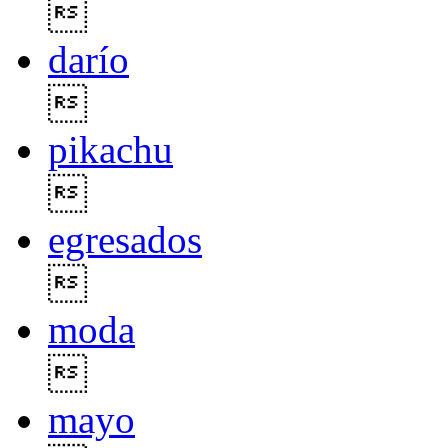

darío

pikachu

egresados

moda

mayo