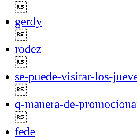

gerdy

rodez

se-puede-visitar-los-juev

q-manera-de-promocionar

fede