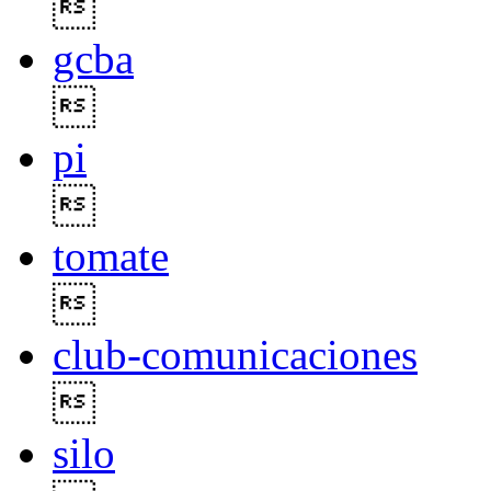

gcba

pi

tomate

club-comunicaciones

silo