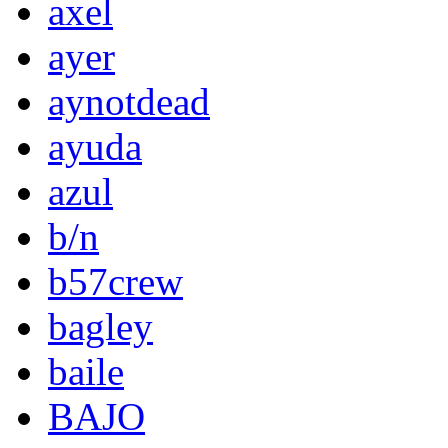
axel
ayer
aynotdead
ayuda
azul
b/n
b57crew
bagley
baile
BAJO