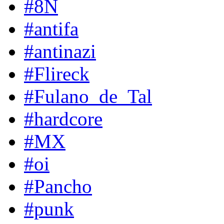
#8N
#antifa
#antinazi
#Flireck
#Fulano_de_Tal
#hardcore
#MX
#oi
#Pancho
#punk