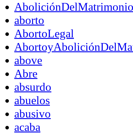
AboliciónDelMatrimoni
aborto
AbortoLegal
AbortoyAboliciónDelMat
above
Abre
absurdo
abuelos
abusivo
acaba