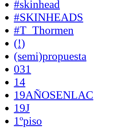
#skinhead
#SKINHEADS
#T_Thormen
(!)
(semi)propuesta
031
14
19AÑOSENLAC
19J
1ºpiso