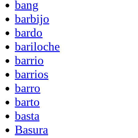
bang
barbijo
bardo
bariloche
barrio
barrios
barro
barto
basta
Basura