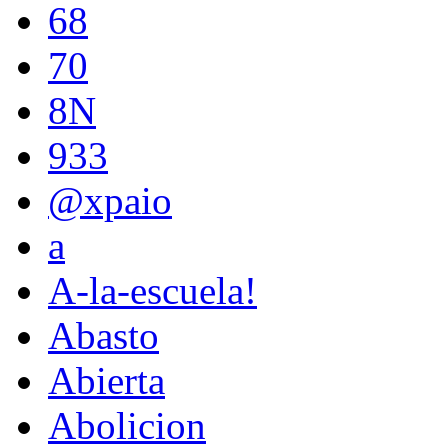
68
70
8N
933
@xpaio
a
A-la-escuela!
Abasto
Abierta
Abolicion