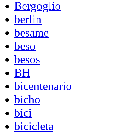
Bergoglio
berlin
besame
beso
besos
BH
bicentenario
bicho
bici
bicicleta