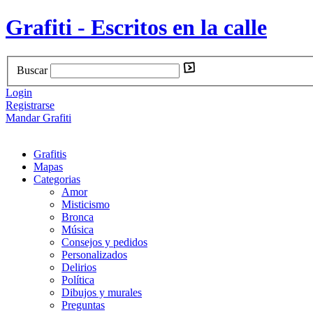
Grafiti - Escritos en la calle
Buscar
Login
Registrarse
Mandar Grafiti
Grafitis
Mapas
Categorias
Amor
Misticismo
Bronca
Música
Consejos y pedidos
Personalizados
Delirios
Política
Dibujos y murales
Preguntas