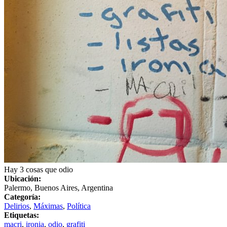
Hay 3 cosas que odio
Ubicación:
Palermo, Buenos Aires, Argentina
Categoría:
Delirios
,
Máximas
,
Política
Etiquetas:
macri
,
ironia
,
odio
,
grafiti