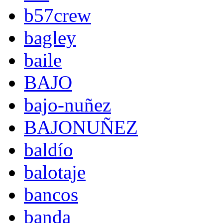
b57crew
bagley
baile
BAJO
bajo-nuñez
BAJONUÑEZ
baldío
balotaje
bancos
banda