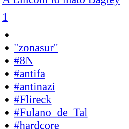
1
"zonasur"
#8N
#antifa
#antinazi
#Flireck
#Fulano_de_Tal
#hardcore