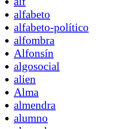
alf
alfabeto
alfabeto-político
alfombra
Alfonsín
algosocial
alien
Alma
almendra
alumno