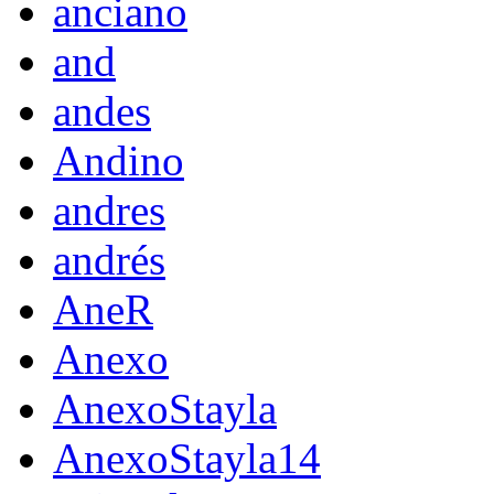
anciano
and
andes
Andino
andres
andrés
AneR
Anexo
AnexoStayla
AnexoStayla14