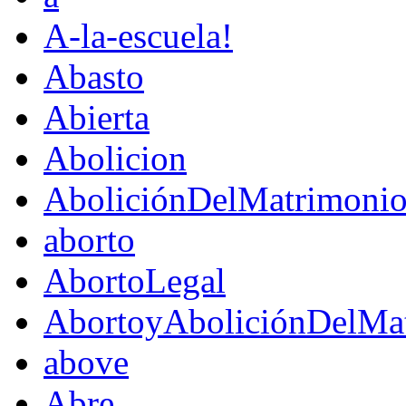
A-la-escuela!
Abasto
Abierta
Abolicion
AboliciónDelMatrimoni
aborto
AbortoLegal
AbortoyAboliciónDelMat
above
Abre