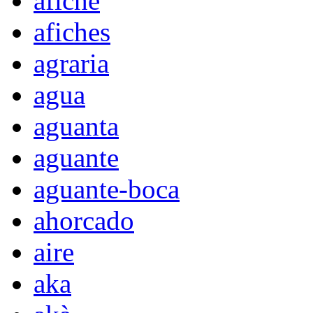
afiche
afiches
agraria
agua
aguanta
aguante
aguante-boca
ahorcado
aire
aka