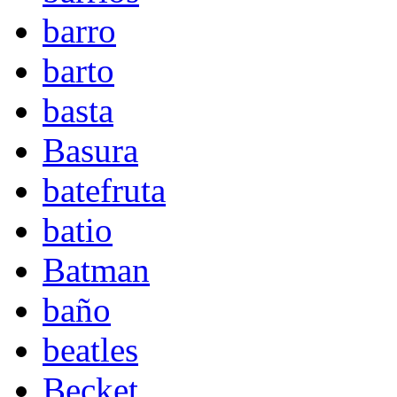
barro
barto
basta
Basura
batefruta
batio
Batman
baño
beatles
Becket