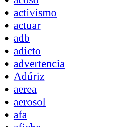
activismo
actuar
adb
adicto
advertencia
Adúriz
aerea
aerosol
afa