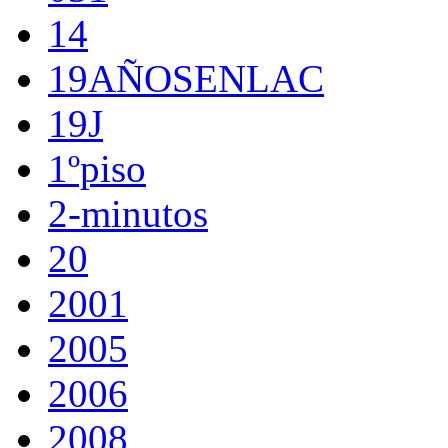
14
19AÑOSENLAC
19J
1ºpiso
2-minutos
20
2001
2005
2006
2008