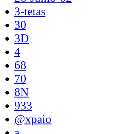
3-tetas
30
3D
4
68
70
8N
933
@xpaio
a