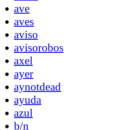
ave
aves
aviso
avisorobos
axel
ayer
aynotdead
ayuda
azul
b/n