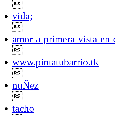

vida;

amor-a-primera-vista-en-

www.pintatubarrio.tk

nuÑez

tacho