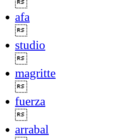

afa

studio

magritte

fuerza

arrabal