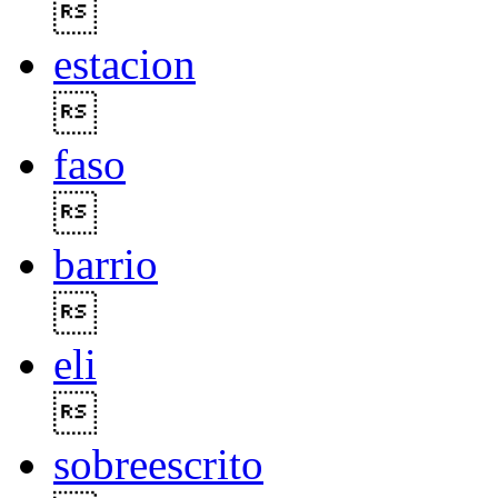

estacion

faso

barrio

eli

sobreescrito