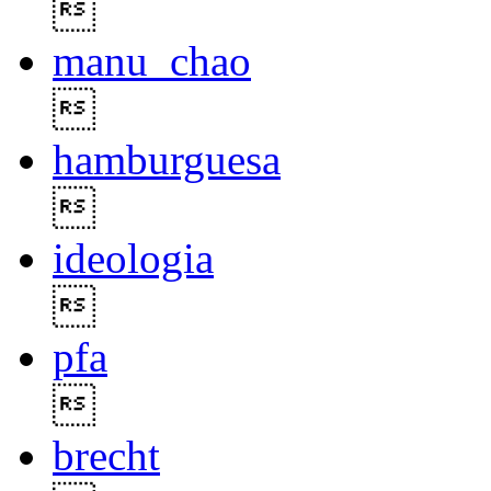

manu_chao

hamburguesa

ideologia

pfa

brecht