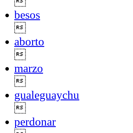

besos

aborto

marzo

gualeguaychu

perdonar