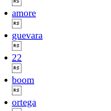

amore

guevara

22

boom

ortega