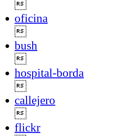

oficina

bush

hospital-borda

callejero

flickr