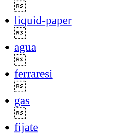

liquid-paper

agua

ferraresi

gas

fijate