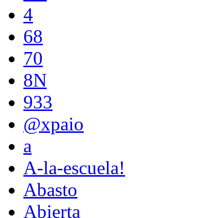
4
68
70
8N
933
@xpaio
a
A-la-escuela!
Abasto
Abierta