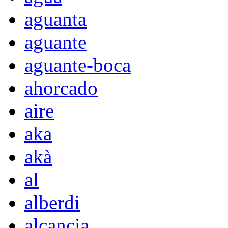
aguanta
aguante
aguante-boca
ahorcado
aire
aka
akà
al
alberdi
alcancia