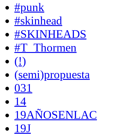
#punk
#skinhead
#SKINHEADS
#T_Thormen
(!)
(semi)propuesta
031
14
19AÑOSENLAC
19J