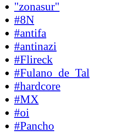
"zonasur"
#8N
#antifa
#antinazi
#Flireck
#Fulano_de_Tal
#hardcore
#MX
#oi
#Pancho