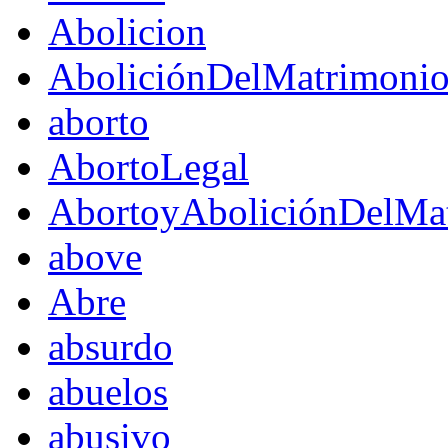
Abolicion
AboliciónDelMatrimoni
aborto
AbortoLegal
AbortoyAboliciónDelMat
above
Abre
absurdo
abuelos
abusivo