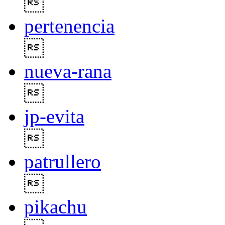

pertenencia

nueva-rana

jp-evita

patrullero

pikachu