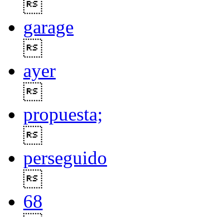

garage

ayer

propuesta;

perseguido

68