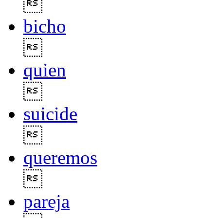

bicho

quien

suicide

queremos

pareja