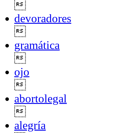

devoradores

gramática

ojo

abortolegal

alegría