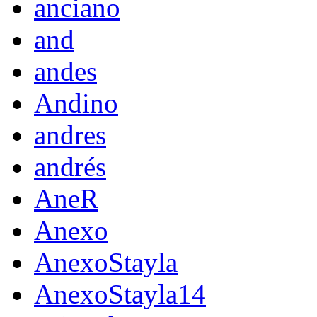
anciano
and
andes
Andino
andres
andrés
AneR
Anexo
AnexoStayla
AnexoStayla14