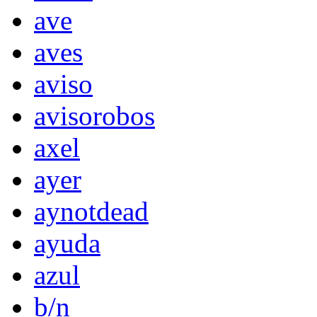
ave
aves
aviso
avisorobos
axel
ayer
aynotdead
ayuda
azul
b/n