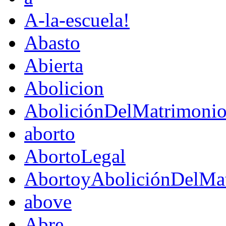
A-la-escuela!
Abasto
Abierta
Abolicion
AboliciónDelMatrimoni
aborto
AbortoLegal
AbortoyAboliciónDelMat
above
Abre