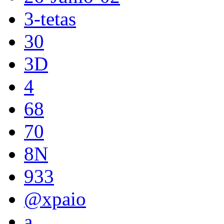
3-tetas
30
3D
4
68
70
8N
933
@xpaio
a