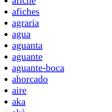
afiche
afiches
agraria
agua
aguanta
aguante
aguante-boca
ahorcado
aire
aka