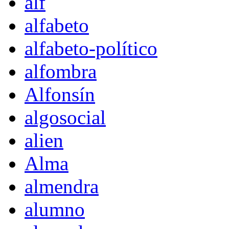
alf
alfabeto
alfabeto-político
alfombra
Alfonsín
algosocial
alien
Alma
almendra
alumno