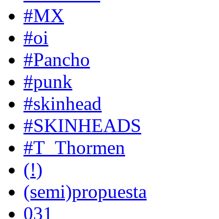
#MX
#oi
#Pancho
#punk
#skinhead
#SKINHEADS
#T_Thormen
(!)
(semi)propuesta
031