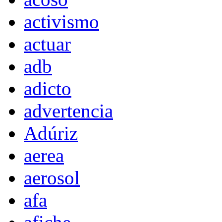
activismo
actuar
adb
adicto
advertencia
Adúriz
aerea
aerosol
afa