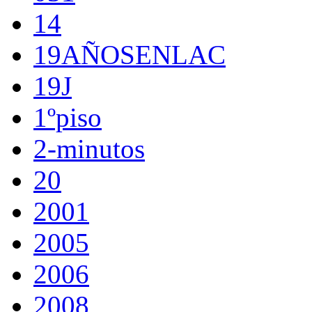
14
19AÑOSENLAC
19J
1ºpiso
2-minutos
20
2001
2005
2006
2008