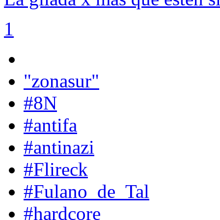
1
"zonasur"
#8N
#antifa
#antinazi
#Flireck
#Fulano_de_Tal
#hardcore