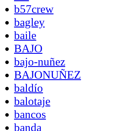
b57crew
bagley
baile
BAJO
bajo-nuñez
BAJONUÑEZ
baldío
balotaje
bancos
banda