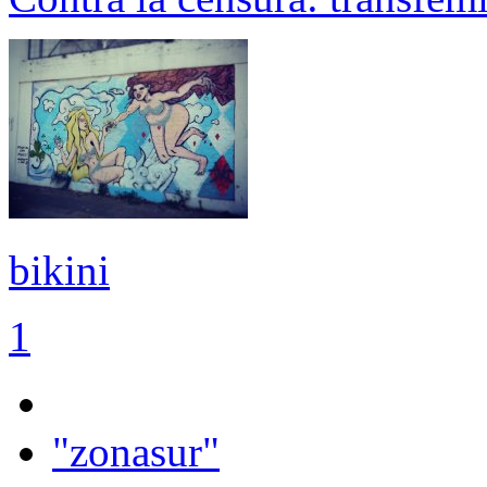
bikini
1
"zonasur"