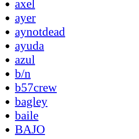
axel
ayer
aynotdead
ayuda
azul
b/n
b57crew
bagley
baile
BAJO