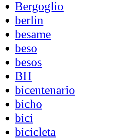
Bergoglio
berlin
besame
beso
besos
BH
bicentenario
bicho
bici
bicicleta