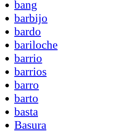
bang
barbijo
bardo
bariloche
barrio
barrios
barro
barto
basta
Basura