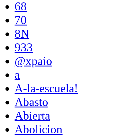
68
70
8N
933
@xpaio
a
A-la-escuela!
Abasto
Abierta
Abolicion