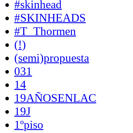
#skinhead
#SKINHEADS
#T_Thormen
(!)
(semi)propuesta
031
14
19AÑOSENLAC
19J
1ºpiso