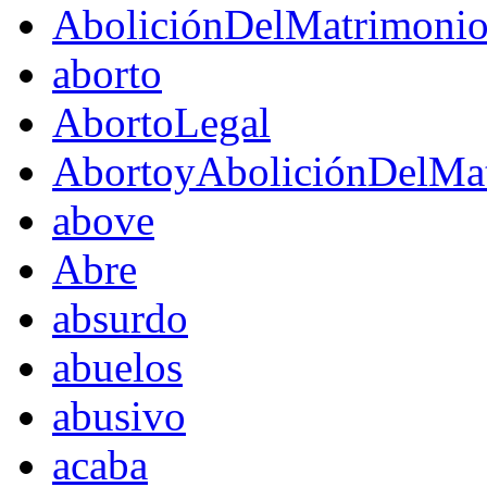
AboliciónDelMatrimoni
aborto
AbortoLegal
AbortoyAboliciónDelMat
above
Abre
absurdo
abuelos
abusivo
acaba