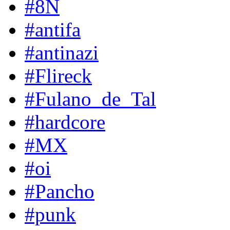
#8N
#antifa
#antinazi
#Flireck
#Fulano_de_Tal
#hardcore
#MX
#oi
#Pancho
#punk