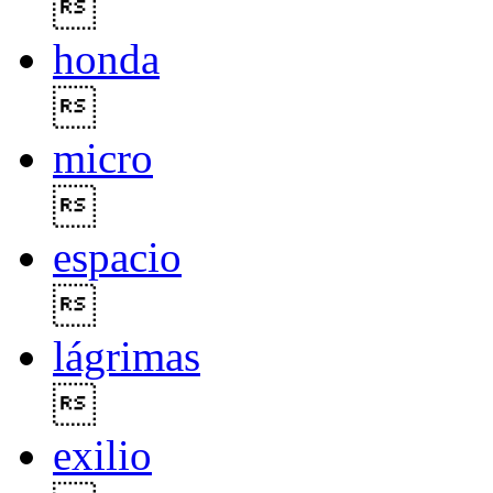

honda

micro

espacio

lágrimas

exilio