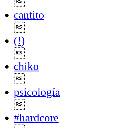

cantito

(!)

chiko

psicología

#hardcore