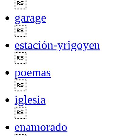

garage

estación-yrigoyen

poemas

iglesia

enamorado