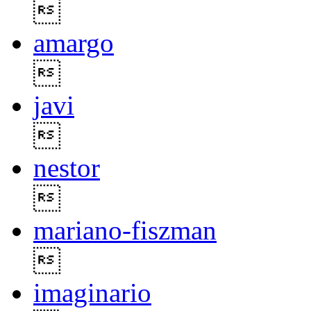

amargo

javi

nestor

mariano-fiszman

imaginario