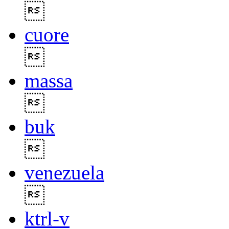

cuore

massa

buk

venezuela

ktrl-v