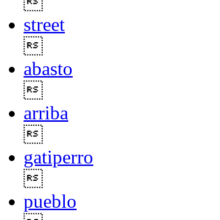

street

abasto

arriba

gatiperro

pueblo