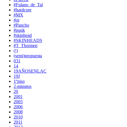
#Fulano_de_Tal
#hardcore
#MX
#oi
#Pancho
#punk
#skinhead
#SKINHEADS
#T_Thormen
(!)
(semi)propuesta
031
14
19AÑOSENLAC
19J
1ºpiso
2-minutos
20
2001
2005
2006
2008
2010
2011