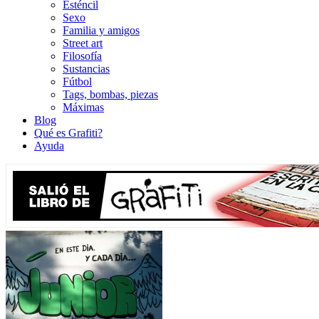
Esténcil
Sexo
Familia y amigos
Street art
Filosofía
Sustancias
Fútbol
Tags, bombas, piezas
Máximas
Blog
Qué es Grafiti?
Ayuda