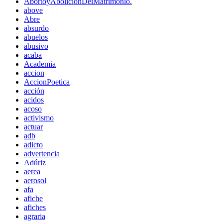
AbortoyAboliciónDelMatrimonio.
above
Abre
absurdo
abuelos
abusivo
acaba
Academia
accion
AccionPoetica
acción
acidos
acoso
activismo
actuar
adb
adicto
advertencia
Adúriz
aerea
aerosol
afa
afiche
afiches
agraria