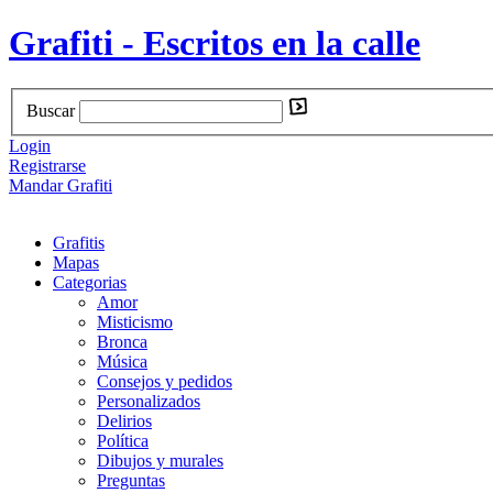
Grafiti - Escritos en la calle
Buscar
Login
Registrarse
Mandar Grafiti
Grafitis
Mapas
Categorias
Amor
Misticismo
Bronca
Música
Consejos y pedidos
Personalizados
Delirios
Política
Dibujos y murales
Preguntas