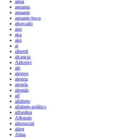
agua
aguanta
aguante
aguante-boca
ahorcado
aire
aka
akà
al
alberdi
alcancia
Aldosivi
ale
alegres
alegria
alegría
alemán
alf
alfabeto
alfabeto-político
alfombra
Alfonsín
algosocial
alien
Alma