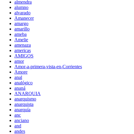
almendra
alumno
alvarado
Amanecer
amargo
amarillo
ameba
Amelie
amenaza
americas
AMIGOS
amor
Amor-a-primera-vista-en-Corrientes
Amore
anal
analógico
ananá
ANARQUIA
anarquismo
anarquista
anarquía
anc
anciano
and
andes