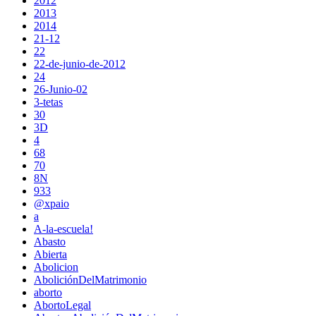
2012
2013
2014
21-12
22
22-de-junio-de-2012
24
26-Junio-02
3-tetas
30
3D
4
68
70
8N
933
@xpaio
a
A-la-escuela!
Abasto
Abierta
Abolicion
AboliciónDelMatrimonio
aborto
AbortoLegal