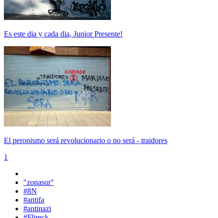
Es este dia y cada dia, Junior Presente!
El peronismo será revolucionario o no será - traidores
1
"zonasur"
#8N
#antifa
#antinazi
#Flireck