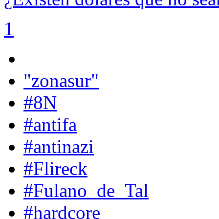
1
"zonasur"
#8N
#antifa
#antinazi
#Flireck
#Fulano_de_Tal
#hardcore