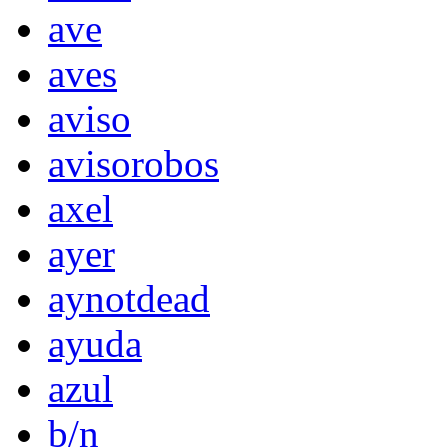
ave
aves
aviso
avisorobos
axel
ayer
aynotdead
ayuda
azul
b/n