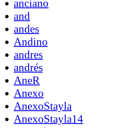
anciano
and
andes
Andino
andres
andrés
AneR
Anexo
AnexoStayla
AnexoStayla14