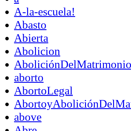
A-la-escuela!
Abasto
Abierta
Abolicion
AboliciónDelMatrimoni
aborto
AbortoLegal
AbortoyAboliciónDelMat
above
Abre