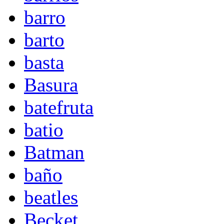
barro
barto
basta
Basura
batefruta
batio
Batman
baño
beatles
Becket