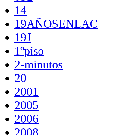
14
19AÑOSENLAC
19J
1ºpiso
2-minutos
20
2001
2005
2006
2008