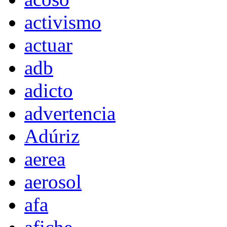
activismo
actuar
adb
adicto
advertencia
Adúriz
aerea
aerosol
afa