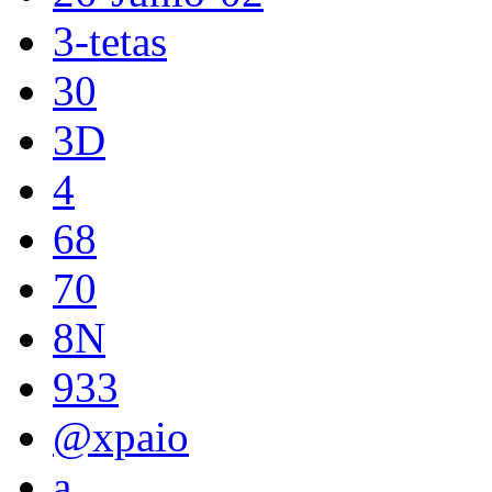
3-tetas
30
3D
4
68
70
8N
933
@xpaio
a