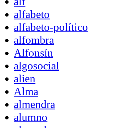
alf
alfabeto
alfabeto-político
alfombra
Alfonsín
algosocial
alien
Alma
almendra
alumno