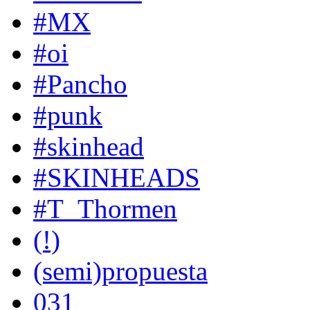
#MX
#oi
#Pancho
#punk
#skinhead
#SKINHEADS
#T_Thormen
(!)
(semi)propuesta
031