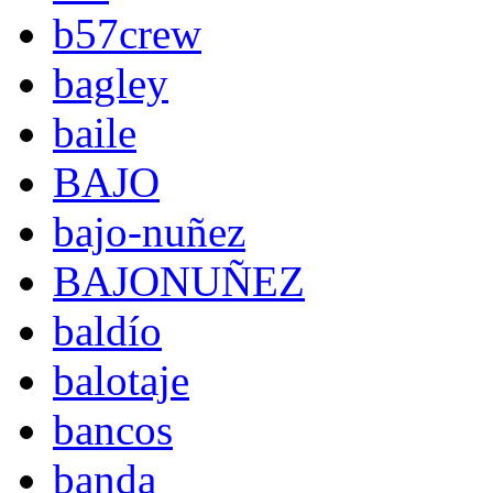
b57crew
bagley
baile
BAJO
bajo-nuñez
BAJONUÑEZ
baldío
balotaje
bancos
banda