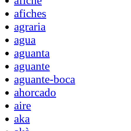
afiche
afiches
agraria
agua
aguanta
aguante
aguante-boca
ahorcado
aire
aka