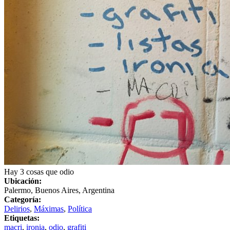
Hay 3 cosas que odio
Ubicación:
Palermo, Buenos Aires, Argentina
Categoría:
Delirios
,
Máximas
,
Política
Etiquetas:
macri
,
ironia
,
odio
,
grafiti