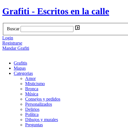
Grafiti - Escritos en la calle
Buscar
Login
Registrarse
Mandar Grafiti
Grafitis
Mapas
Categorias
Amor
Misticismo
Bronca
Música
Consejos y pedidos
Personalizados
Delirios
Política
Dibujos y murales
Preguntas