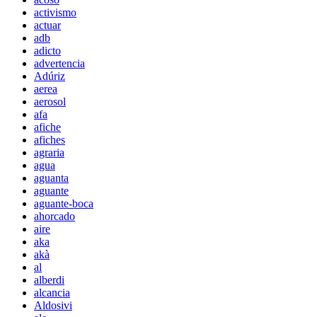
activismo
actuar
adb
adicto
advertencia
Adúriz
aerea
aerosol
afa
afiche
afiches
agraria
agua
aguanta
aguante
aguante-boca
ahorcado
aire
aka
akà
al
alberdi
alcancia
Aldosivi