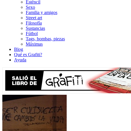
Esténcil
Sexo
Familia y amigos
Street art
Filosofía
Sustancias
Fútbol
Tags, bombas, piezas
Máximas
Blog
Qué es Grafiti?
Ayuda