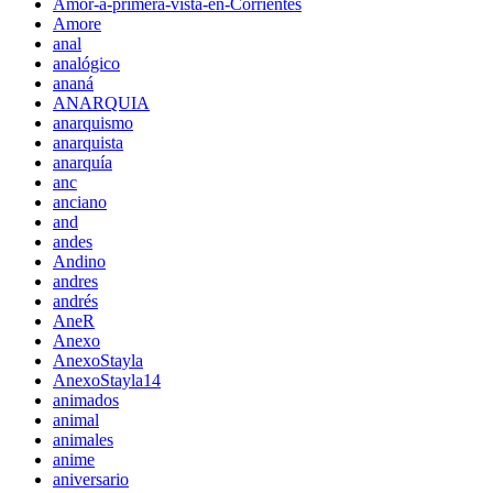
Amor-a-primera-vista-en-Corrientes
Amore
anal
analógico
ananá
ANARQUIA
anarquismo
anarquista
anarquía
anc
anciano
and
andes
Andino
andres
andrés
AneR
Anexo
AnexoStayla
AnexoStayla14
animados
animal
animales
anime
aniversario