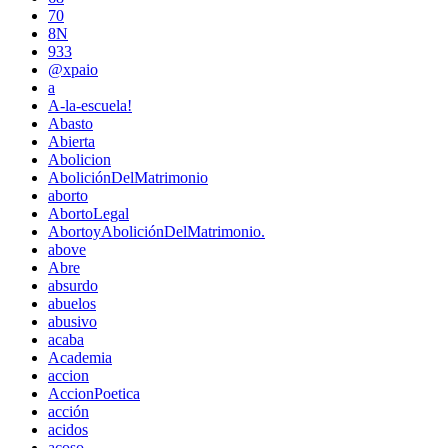
70
8N
933
@xpaio
a
A-la-escuela!
Abasto
Abierta
Abolicion
AboliciónDelMatrimonio
aborto
AbortoLegal
AbortoyAboliciónDelMatrimonio.
above
Abre
absurdo
abuelos
abusivo
acaba
Academia
accion
AccionPoetica
acción
acidos
acoso