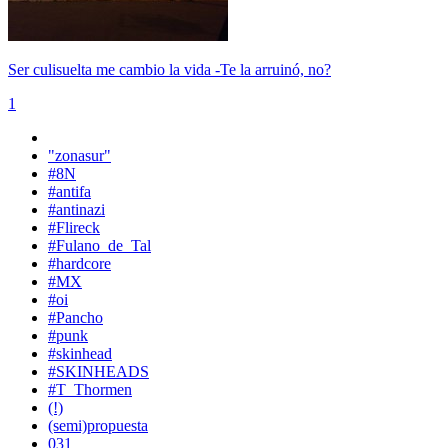
Ser culisuelta me cambio la vida -Te la arruinó, no?
1
"zonasur"
#8N
#antifa
#antinazi
#Flireck
#Fulano_de_Tal
#hardcore
#MX
#oi
#Pancho
#punk
#skinhead
#SKINHEADS
#T_Thormen
(!)
(semi)propuesta
031