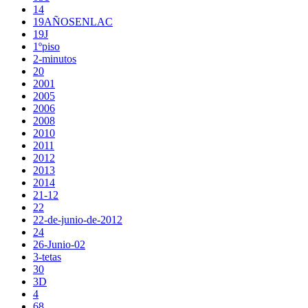
14
19AÑOSENLAC
19J
1ºpiso
2-minutos
20
2001
2005
2006
2008
2010
2011
2012
2013
2014
21-12
22
22-de-junio-de-2012
24
26-Junio-02
3-tetas
30
3D
4
68