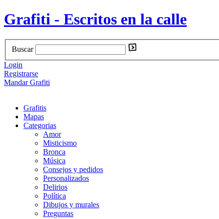
Grafiti - Escritos en la calle
Buscar
Login
Registrarse
Mandar Grafiti
Grafitis
Mapas
Categorias
Amor
Misticismo
Bronca
Música
Consejos y pedidos
Personalizados
Delirios
Política
Dibujos y murales
Preguntas