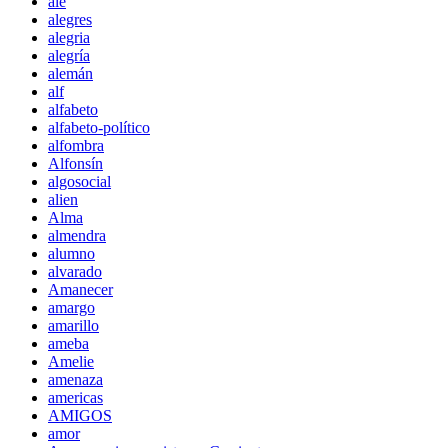
ale
alegres
alegria
alegría
alemán
alf
alfabeto
alfabeto-político
alfombra
Alfonsín
algosocial
alien
Alma
almendra
alumno
alvarado
Amanecer
amargo
amarillo
ameba
Amelie
amenaza
americas
AMIGOS
amor